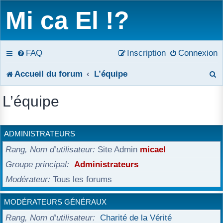
Mi ca El !?
FAQ
Inscription
Connexion
R
Accueil du forum
L’équipe
e
L’équipe
c
h
ADMINISTRATEURS
e
Rang, Nom d’utilisateur
Site Admin
micael
r
Groupe principal
Administrateurs
Modérateur
Tous les forums
c
h
MODÉRATEURS GÉNÉRAUX
e
Rang, Nom d’utilisateur
Charité de la Vérité