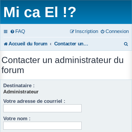
Mi ca El !?
FAQ
Inscription
Connexion
R
Accueil du forum
Contacter un administrateur du forum
e
Contacter un administrateur du
c
forum
h
Destinataire :
e
Administrateur
r
Votre adresse de courriel :
c
h
Votre nom :
e