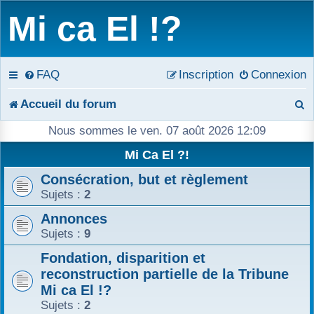
Mi ca El !?
FAQ
Inscription
Connexion
R
Accueil du forum
e
Nous sommes le ven. 07 août 2026 12:09
c
Mi Ca El ?!
Consécration, but et règlement
h
Sujets :
2
e
Annonces
r
Sujets :
9
c
Fondation, disparition et
reconstruction partielle de la Tribune
h
Mi ca El !?
Sujets :
2
e