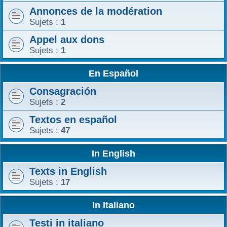
Annonces de la modération
r
Sujets :
1
Appel aux dons
Sujets :
1
En Español
Consagración
Sujets :
2
Textos en español
Sujets :
47
In English
Texts in English
Sujets :
17
In Italiano
Testi in italiano