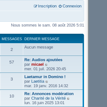
Inscription
Connexion
Nous sommes le sam. 08 août 2026 5:01
MESSAGES
DERNIER MESSAGE
Aucun message
M
2
e
D
Re: Audios ajoutées
M
57
e
C
par
micael
s
r
o
mer. 01 juil. 2026 20:45
e
n
n
D
Laetamur in Domino !
s
i
s
M
3
s
e
C
par
Laetitia
e
u
r
o
mar. 19 janv. 2016 14:32
a
r
l
e
s
n
n
m
t
D
Re: Annonces modération
i
s
g
M
10
e
e
s
e
C
par
Charité de la Vérité
a
e
u
s
r
r
o
lun. 16 juin 2025 13:01
r
l
e
e
s
l
s
n
n