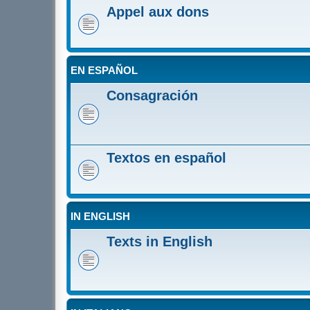
Appel aux dons
EN ESPAÑOL
Consagración
Textos en español
IN ENGLISH
Texts in English