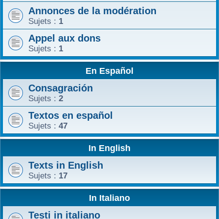
Annonces de la modération
r
Sujets :
1
Appel aux dons
Sujets :
1
En Español
Consagración
Sujets :
2
Textos en español
Sujets :
47
In English
Texts in English
Sujets :
17
In Italiano
Testi in italiano