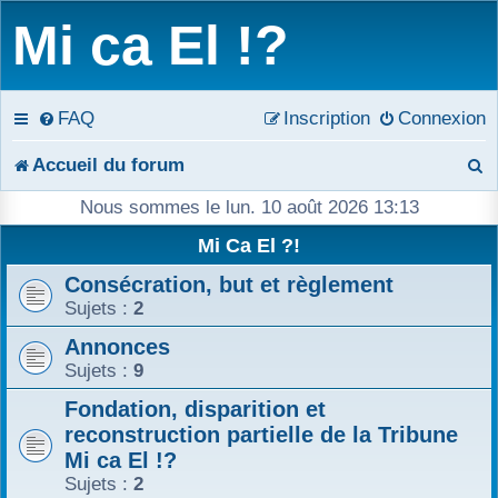
Mi ca El !?
FAQ
Inscription
Connexion
R
Accueil du forum
e
Nous sommes le lun. 10 août 2026 13:13
c
Mi Ca El ?!
Consécration, but et règlement
h
Sujets :
2
e
Annonces
r
Sujets :
9
c
Fondation, disparition et
reconstruction partielle de la Tribune
h
Mi ca El !?
Sujets :
2
e