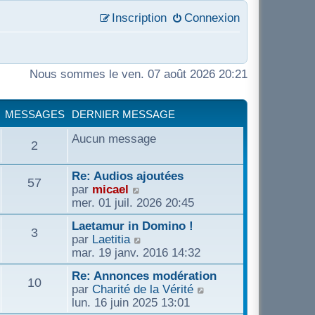
Inscription
Connexion
Nous sommes le ven. 07 août 2026 20:21
MESSAGES
DERNIER MESSAGE
Aucun message
M
2
e
D
Re: Audios ajoutées
M
57
e
C
par
micael
s
r
o
mer. 01 juil. 2026 20:45
e
n
n
D
Laetamur in Domino !
s
i
s
M
3
s
e
C
par
Laetitia
e
u
r
o
mar. 19 janv. 2016 14:32
a
r
l
e
s
n
n
m
t
D
Re: Annonces modération
i
s
g
M
10
e
e
s
e
C
par
Charité de la Vérité
a
e
u
s
r
r
o
lun. 16 juin 2025 13:01
r
l
e
e
s
l
s
n
n