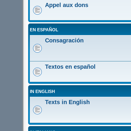
Appel aux dons
EN ESPAÑOL
Consagración
Textos en español
IN ENGLISH
Texts in English