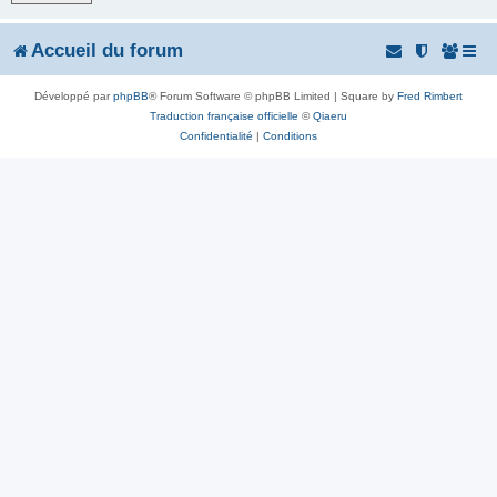
r
Accueil du forum
Développé par
phpBB
® Forum Software © phpBB Limited | Square by
Fred Rimbert
Traduction française officielle
©
Qiaeru
Confidentialité
|
Conditions