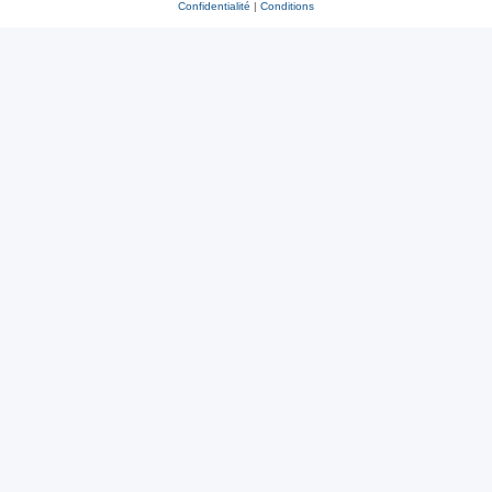
Confidentialité
|
Conditions
r