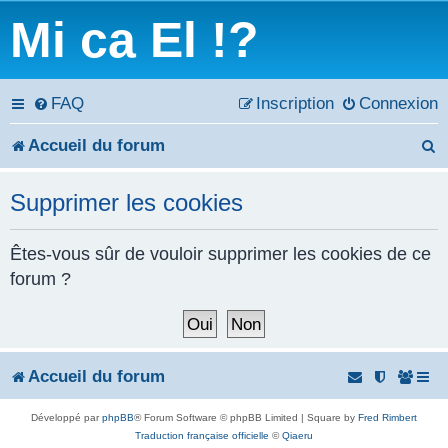
Mi ca El !?
FAQ
Inscription
Connexion
Accueil du forum
e
Supprimer les cookies
c
h
Êtes-vous sûr de vouloir supprimer les cookies de ce
forum ?
e
r
c
Accueil du forum
h
Développé par
phpBB
® Forum Software © phpBB Limited | Square by
Fred Rimbert
e
Traduction française officielle
©
Qiaeru