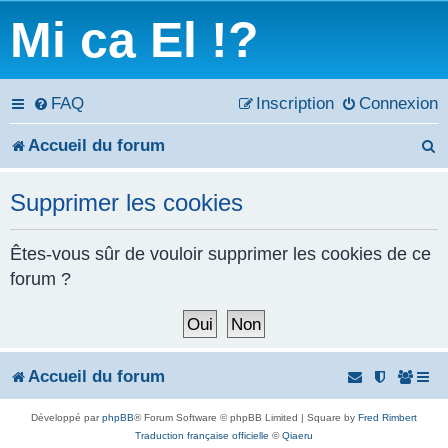
Mi ca El !?
FAQ
Inscription
Connexion
Accueil du forum
e
Supprimer les cookies
c
h
Êtes-vous sûr de vouloir supprimer les cookies de ce
forum ?
e
r
c
Accueil du forum
h
Développé par
phpBB
® Forum Software © phpBB Limited | Square by
Fred Rimbert
e
Traduction française officielle
©
Qiaeru