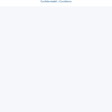
Confidentialité
|
Conditions
r