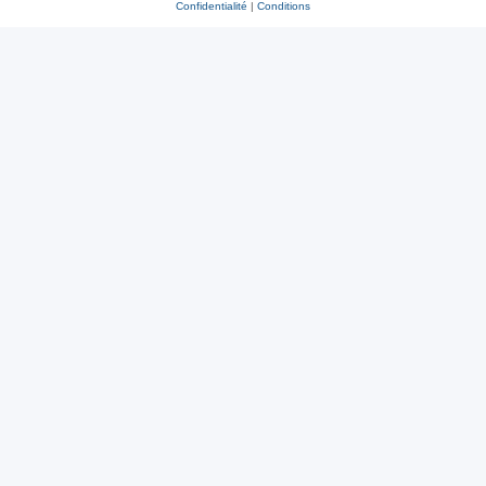
Confidentialité
|
Conditions
r