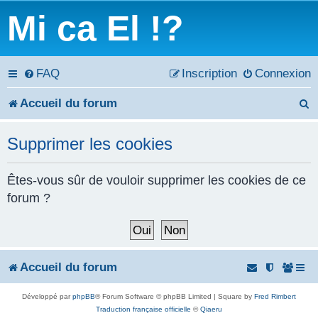
Mi ca El !?
FAQ
Inscription
Connexion
Accueil du forum
e
Supprimer les cookies
c
h
Êtes-vous sûr de vouloir supprimer les cookies de ce
forum ?
e
r
c
Accueil du forum
h
Développé par
phpBB
® Forum Software © phpBB Limited | Square by
Fred Rimbert
e
Traduction française officielle
©
Qiaeru