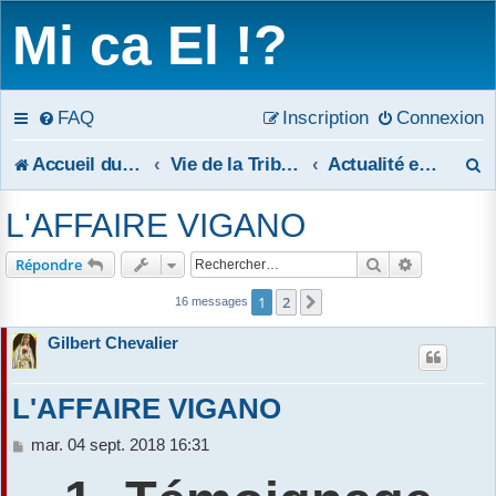
Mi ca El !?
FAQ
Inscription
Connexion
R
Accueil du forum
Vie de la Tribune
Actualité et thèmes secondaires
e
L'AFFAIRE VIGANO
c
Rechercher
Recherche 
Répondre
h
1
2
Suivant
16 messages
e
Gilbert Chevalier
r
c
L'AFFAIRE VIGANO
h
M
mar. 04 sept. 2018 16:31
e
e
s