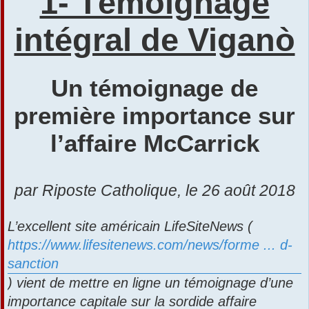
1- Témoignage
s
r
a
intégral de Viganò
g
e
Un témoignage de
première importance sur
l’affaire McCarrick
par Riposte Catholique, le 26 août 2018
L’excellent site américain LifeSiteNews (
https://www.lifesitenews.com/news/forme ... d-
sanction
) vient de mettre en ligne un témoignage d’une
importance capitale sur la sordide affaire