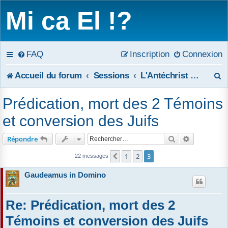
Mi ca El !?
FAQ
Inscription
Connexion
R
Accueil du forum
Sessions
L'Antéchrist et les deux Témoins de l'Apocalypse
e
Prédication, mort des 2 Témoins
c
et conversion des Juifs
h
Rechercher
Recherche 
Répondre
e
1
2
3
Précédent
22 messages
r
Gaudeamus in Domino
c
Re: Prédication, mort des 2
h
Témoins et conversion des Juifs
e