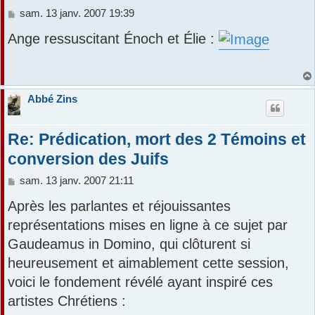
M
sam. 13 janv. 2007 19:39
r
e
Ange ressuscitant Énoch et Élie :
s
s
a
g
e
Abbé Zins
Re: Prédication, mort des 2 Témoins et
conversion des Juifs
M
sam. 13 janv. 2007 21:11
e
Après les parlantes et réjouissantes
s
s
représentations mises en ligne à ce sujet par
a
Gaudeamus in Domino, qui clôturent si
g
e
heureusement et aimablement cette session,
voici le fondement révélé ayant inspiré ces
artistes Chrétiens :