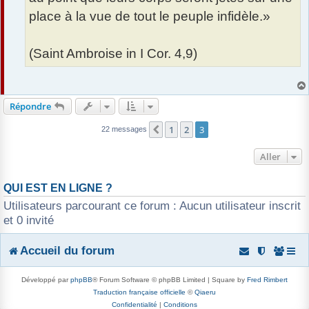
place à la vue de tout le peuple infidèle.»
(Saint Ambroise in I Cor. 4,9)
Répondre
1
2
3
Précédent
22 messages
Aller
QUI EST EN LIGNE ?
Utilisateurs parcourant ce forum : Aucun utilisateur inscrit
et 0 invité
Accueil du forum
Développé par
phpBB
® Forum Software © phpBB Limited | Square by
Fred Rimbert
Traduction française officielle
©
Qiaeru
Confidentialité
|
Conditions