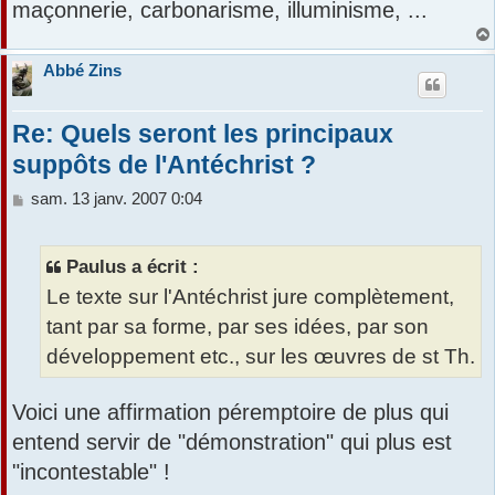
maçonnerie, carbonarisme, illuminisme, ...
Abbé Zins
Re: Quels seront les principaux
suppôts de l'Antéchrist ?
M
sam. 13 janv. 2007 0:04
e
s
s
Paulus a écrit :
a
Le texte sur l'Antéchrist jure complètement,
g
e
tant par sa forme, par ses idées, par son
développement etc., sur les œuvres de st Th.
Voici une affirmation péremptoire de plus qui
entend servir de "démonstration" qui plus est
"incontestable" !