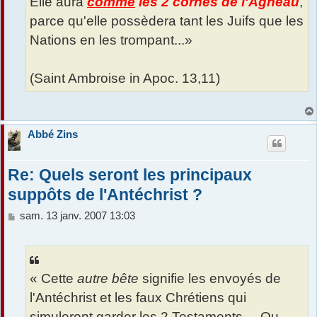
Elle aura
comme
les 2 cornes de l'Agneau
,
parce qu'elle possèdera tant les Juifs que les
Nations en les trompant...»
(Saint Ambroise in Apoc. 13,11)
Abbé Zins
Re: Quels seront les principaux
suppôts de l'Antéchrist ?
M
sam. 13 janv. 2007 13:03
e
s
s
a
« Cette
autre bête
signifie les envoyés de
g
e
l'Antéchrist et les faux Chrétiens qui
simuleront garder les 2 Testaments.... Ou