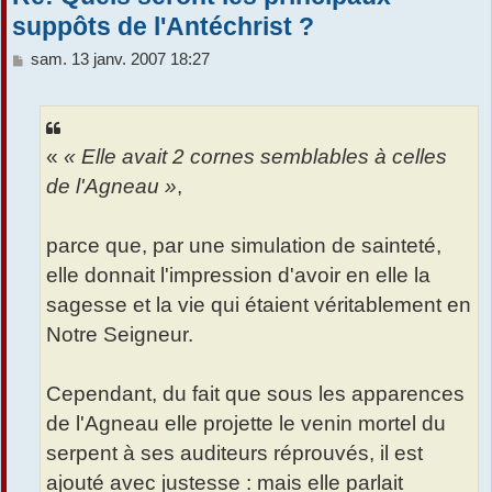
suppôts de l'Antéchrist ?
M
sam. 13 janv. 2007 18:27
e
s
s
a
«
« Elle avait 2 cornes semblables à celles
g
e
de l'Agneau »
,
parce que, par une simulation de sainteté,
elle donnait l'impression d'avoir en elle la
sagesse et la vie qui étaient véritablement en
Notre Seigneur.
Cependant, du fait que sous les apparences
de l'Agneau elle projette le venin mortel du
serpent à ses auditeurs réprouvés, il est
ajouté avec justesse : mais elle parlait