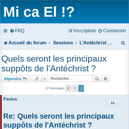
Mi ca El !?
FAQ
Inscription
Connexion
R
Accueil du forum
Sessions
L'Antéchrist et les deux Témoins de l'Apocalypse
e
Quels seront les principaux
c
suppôts de l'Antéchrist ?
h
Rechercher
Recherche 
Répondre
e
1
2
Précédent
17 messages
r
Paulus
c
Re: Quels seront les principaux
h
suppôts de l'Antéchrist ?
e