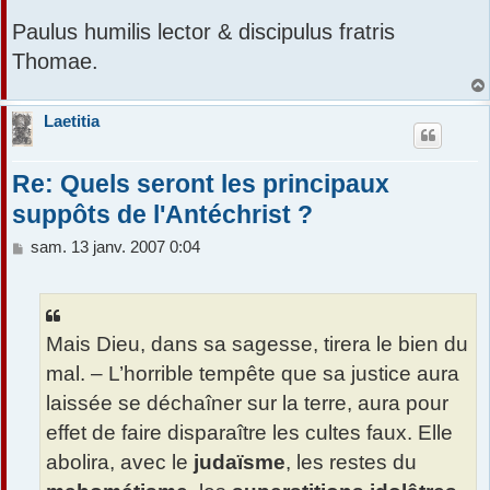
Paulus humilis lector & discipulus fratris
Thomae.
Laetitia
Re: Quels seront les principaux
suppôts de l'Antéchrist ?
M
sam. 13 janv. 2007 0:04
e
s
s
a
Mais Dieu, dans sa sagesse, tirera le bien du
g
e
mal. – L’horrible tempête que sa justice aura
laissée se déchaîner sur la terre, aura pour
effet de faire disparaître les cultes faux. Elle
abolira, avec le
judaïsme
, les restes du