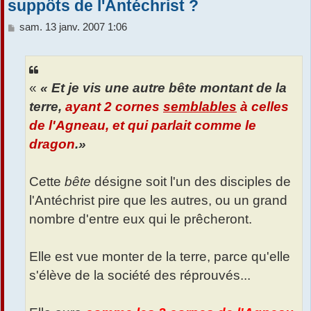
suppôts de l'Antéchrist ?
M
sam. 13 janv. 2007 1:06
e
s
s
a
«
« Et je vis une autre bête montant de la
g
e
terre,
ayant 2 cornes
semblables
à celles
de l'Agneau, et qui parlait comme le
dragon
.»
Cette
bête
désigne soit l'un des disciples de
l'Antéchrist pire que les autres, ou un grand
nombre d'entre eux qui le prêcheront.
Elle est vue monter de la terre, parce qu'elle
s'élève de la société des réprouvés...