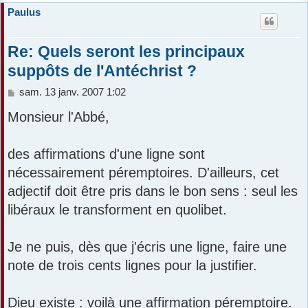
Paulus
Re: Quels seront les principaux
suppôts de l'Antéchrist ?
M
sam. 13 janv. 2007 1:02
e
Monsieur l'Abbé,
s
s
a
des affirmations d'une ligne sont
g
e
nécessairement péremptoires. D'ailleurs, cet
adjectif doit être pris dans le bon sens : seul les
libéraux le transforment en quolibet.
Je ne puis, dès que j'écris une ligne, faire une
note de trois cents lignes pour la justifier.
Dieu existe : voilà une affirmation péremptoire.