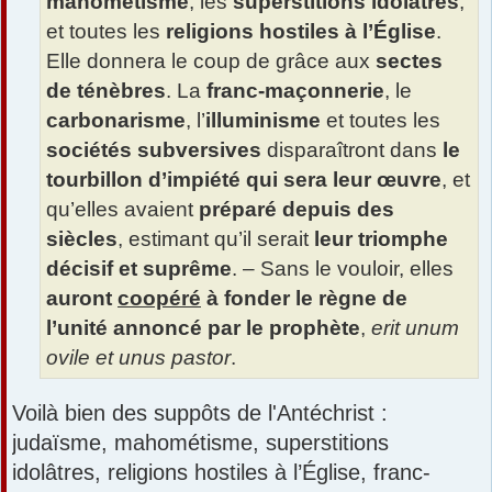
mahométisme
, les
superstitions idolâtres
,
et toutes les
religions hostiles à l’Église
.
Elle donnera le coup de grâce aux
sectes
de ténèbres
. La
franc-maçonnerie
, le
carbonarisme
, l’
illuminisme
et toutes les
sociétés subversives
disparaîtront dans
le
tourbillon d’impiété qui sera leur œuvre
, et
qu’elles avaient
préparé depuis des
siècles
, estimant qu’il serait
leur triomphe
décisif et suprême
. – Sans le vouloir, elles
auront
coopéré
à fonder le règne de
l’unité annoncé par le prophète
,
erit unum
ovile et unus pastor
.
Voilà bien des suppôts de l'Antéchrist :
judaïsme, mahométisme, superstitions
idolâtres, religions hostiles à l’Église, franc-