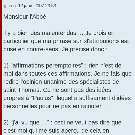
M
ven. 12 janv. 2007 23:53
r
e
Monsieur l'Abbé,
s
s
a
il y a bien des malentendus ... Je crois en
g
e
particulier que ma phrase sur «l'attribution» est
prise en contre-sens. Je précise donc :
1) "affirmations péremptoires" : rien n'est de
moi dans toutes ces affirmations. Je ne fais que
redire l'opinion unanime des spécialistes de
saint Thomas. Ce ne sont pas des idées
propres à "Paulus", lequel a suffisament d'idées
personnelles pour ne pas en rajouter ...
2) "j'ai vu que ..." : ceci ne veut pas dire que
c'est moi qui me suis aperçu de cela en