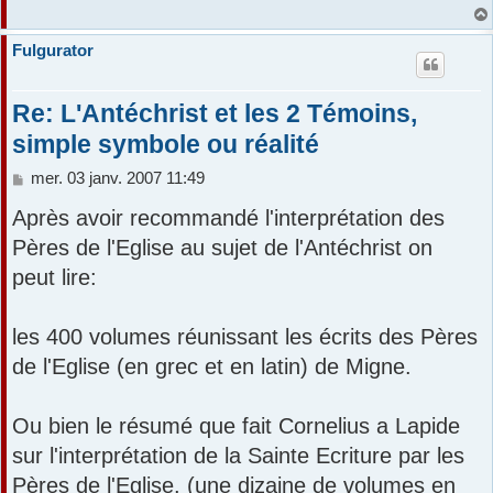
Fulgurator
Re: L'Antéchrist et les 2 Témoins,
simple symbole ou réalité
M
mer. 03 janv. 2007 11:49
e
Après avoir recommandé l'interprétation des
s
s
Pères de l'Eglise au sujet de l'Antéchrist on
a
peut lire:
g
e
les 400 volumes réunissant les écrits des Pères
de l'Eglise (en grec et en latin) de Migne.
Ou bien le résumé que fait Cornelius a Lapide
sur l'interprétation de la Sainte Ecriture par les
Pères de l'Eglise. (une dizaine de volumes en