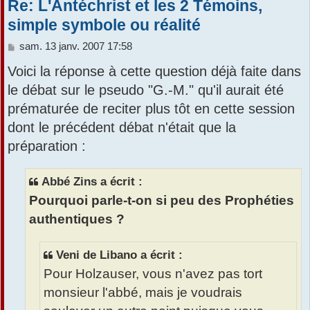
Re: L'Antéchrist et les 2 Témoins,
simple symbole ou réalité
M
sam. 13 janv. 2007 17:58
e
Voici la réponse à cette question déjà faite dans
s
s
le débat sur le pseudo "G.-M." qu'il aurait été
a
prématurée de reciter plus tôt en cette session
g
e
dont le précédent débat n'était que la
préparation :
Abbé Zins a écrit :
Pourquoi parle-t-on si peu des Prophéties
authentiques ?
Veni de Libano a écrit :
Pour Holzauser, vous n'avez pas tort
monsieur l'abbé, mais je voudrais