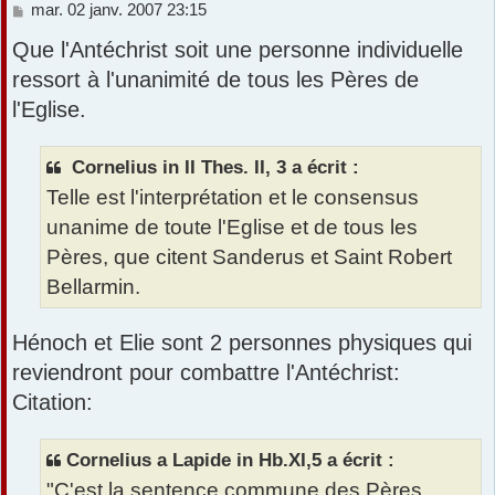
M
mar. 02 janv. 2007 23:15
e
Que l'Antéchrist soit une personne individuelle
s
s
ressort à l'unanimité de tous les Pères de
a
l'Eglise.
g
e
Cornelius in II Thes. II, 3 a écrit :
Telle est l'interprétation et le consensus
unanime de toute l'Eglise et de tous les
Pères, que citent Sanderus et Saint Robert
Bellarmin.
Hénoch et Elie sont 2 personnes physiques qui
reviendront pour combattre l'Antéchrist:
Citation:
Cornelius a Lapide in Hb.XI,5 a écrit :
"C'est la sentence commune des Pères