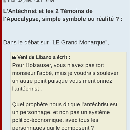
M
mar. 02 janv. 2007 16:34
e
r
L'Antéchrist et les 2 Témoins de
s
s
l'Apocalypse, simple symbole ou réalité ? :
a
g
e
Dans le débat sur "LE Grand Monarque",
Veni de Libano a écrit :
Pour Holzauser, vous n'avez pas tort
monsieur l'abbé, mais je voudrais soulever
un autre point puisque vous mentionnez
l'antéchrist :
Quel prophète nous dit que l'antéchrist est
un personnage, et non pas un système
politico-économique, avec tous les
personnages qui le composent ?