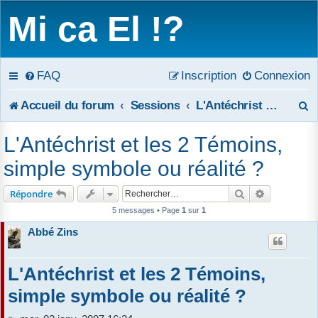
Mi ca El !?
FAQ
Inscription
Connexion
R
Accueil du forum
Sessions
L'Antéchrist et les deux Témoins de l'Apocalypse
e
L'Antéchrist et les 2 Témoins,
c
simple symbole ou réalité ?
h
Rechercher
Recherche 
Répondre
e
5 messages • Page
1
sur
1
Abbé Zins
r
c
L'Antéchrist et les 2 Témoins,
h
simple symbole ou réalité ?
e