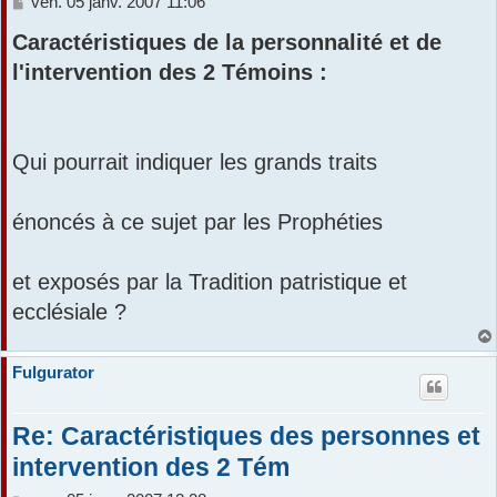
M
ven. 05 janv. 2007 11:06
e
r
Caractéristiques de la personnalité et de
s
s
l'intervention des 2 Témoins :
a
g
e
Qui pourrait indiquer les grands traits
énoncés à ce sujet par les Prophéties
et exposés par la Tradition patristique et
ecclésiale ?
Fulgurator
Re: Caractéristiques des personnes et
intervention des 2 Tém