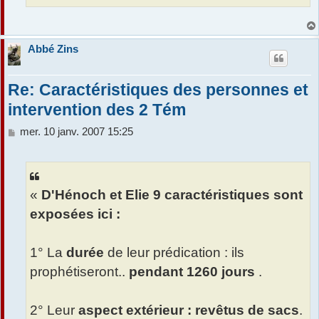
Abbé Zins
Re: Caractéristiques des personnes et
intervention des 2 Tém
M
mer. 10 janv. 2007 15:25
e
s
s
a
«
D'Hénoch et Elie 9 caractéristiques sont
g
e
exposées ici :
1° La
durée
de leur prédication : ils
prophétiseront..
pendant 1260 jours
.
2° Leur
aspect extérieur : revêtus de sacs
.