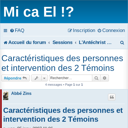
Mi ca El !?
FAQ
Inscription
Connexion
R
Accueil du forum
Sessions
L'Antéchrist et les deux Témoins de l'Apocalypse
e
Caractéristiques des personnes
c
et intervention des 2 Témoins
h
Rechercher
Recherche 
Répondre
e
4 messages • Page
1
sur
1
Abbé Zins
r
c
Caractéristiques des personnes et
h
intervention des 2 Témoins
e