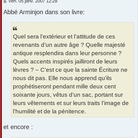
M
ven. 05 janv. 2007 12:28
e
Abbé Arminjon dans son livre:
s
s
a
g
e
Quel sera l’extérieur et l’attitude de ces
revenants d’un autre âge ? Quelle majesté
antique resplendira dans leur personne ?
Quels accents inspirés jailliront de leurs
lèvres ? – C’est ce que la sainte Écriture ne
nous dit pas. Elle nous apprend qu’ils
prophétiseront pendant mille deux cent
soixante jours, vêtus d’un sac, portant sur
leurs vêtements et sur leurs traits l’image de
l’humilité et de la pénitence.
et encore :