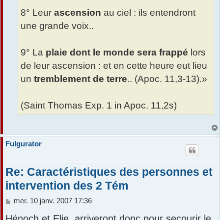
8° Leur
ascension
au ciel : ils entendront
une grande voix..
9° La
plaie dont le monde sera frappé
lors
de leur ascension : et en cette heure eut lieu
un
tremblement de terre
.. (Apoc. 11,3-13).»
(Saint Thomas Exp. 1 in Apoc. 11,2s)
Fulgurator
Re: Caractéristiques des personnes et
intervention des 2 Tém
M
mer. 10 janv. 2007 17:36
e
Hénoch et Elie, arriveront donc pour secourir le
s