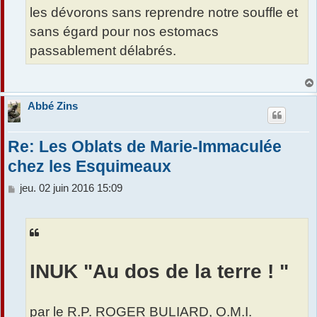
les dévorons sans reprendre notre souffle et
sans égard pour nos estomacs
passablement délabrés.
Abbé Zins
Re: Les Oblats de Marie-Immaculée
chez les Esquimeaux
M
jeu. 02 juin 2016 15:09
e
s
s
a
g
e
INUK "Au dos de la terre ! "
par le R.P. ROGER BULIARD, O.M.I.