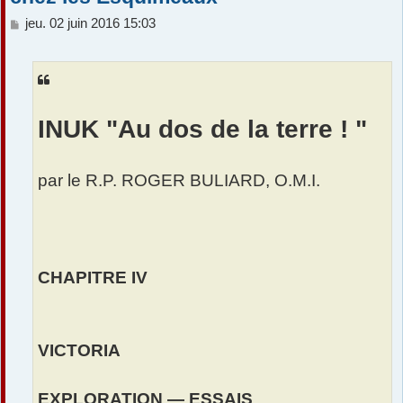
M
jeu. 02 juin 2016 15:03
e
s
s
a
g
e
INUK "Au dos de la terre ! "
par le R.P. ROGER BULIARD, O.M.I.
CHAPITRE IV
VICTORIA
EXPLORATION — ESSAIS