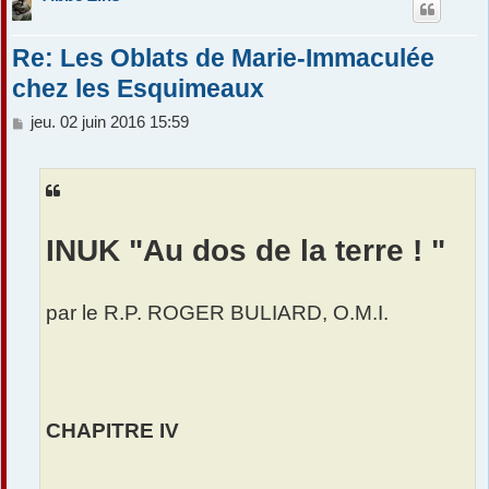
Re: Les Oblats de Marie-Immaculée
chez les Esquimeaux
M
jeu. 02 juin 2016 15:59
e
s
s
a
g
e
INUK "Au dos de la terre ! "
par le R.P. ROGER BULIARD, O.M.I.
CHAPITRE IV