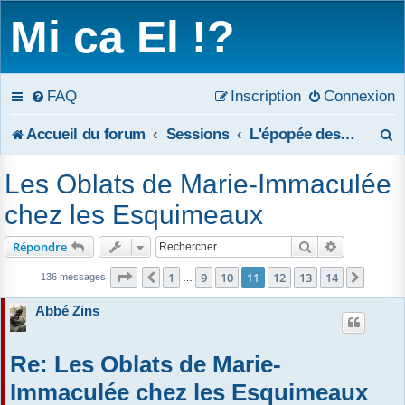
Mi ca El !?
FAQ
Inscription
Connexion
R
Accueil du forum
Sessions
L'épopée des oblats de Marie et des soeurs grises au Canada
e
Les Oblats de Marie-Immaculée
c
chez les Esquimeaux
h
Rechercher
Recherche 
Répondre
e
Page
11
sur
14
1
9
10
11
12
13
14
Précédent
Suivan
136 messages
…
r
Abbé Zins
c
Re: Les Oblats de Marie-
h
Immaculée chez les Esquimeaux
e