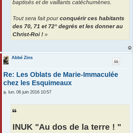
baptisés et de vaillants catéchumènes.
Tout sera fait pour
conquérir ces habitants
des 70, 71 et 72° degrés et les donner au
Christ-Roi !
»
Abbé Zins
Re: Les Oblats de Marie-Immaculée
chez les Esquimeaux
M
lun. 06 juin 2016 10:57
e
s
s
a
g
e
INUK "Au dos de la terre ! "