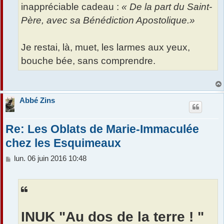
inappréciable cadeau :
« De la part du Saint-
Père, avec sa Bénédiction Apostolique.»
Je restai, là, muet, les larmes aux yeux,
bouche bée, sans comprendre.
Abbé Zins
Re: Les Oblats de Marie-Immaculée
chez les Esquimeaux
M
lun. 06 juin 2016 10:48
e
s
s
a
g
e
INUK "Au dos de la terre ! "