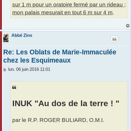
sur 1 m pour un oratoire fermé par un rideau ;
mon palais mesurait en tout 6 m sur 4 m
.
Abbé Zins
Re: Les Oblats de Marie-Immaculée
chez les Esquimeaux
M
lun. 06 juin 2016 11:01
e
s
s
a
g
e
INUK "Au dos de la terre ! "
par le R.P. ROGER BULIARD, O.M.I.