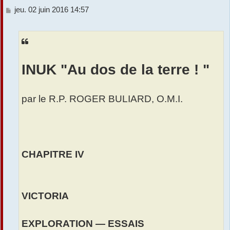
M
jeu. 02 juin 2016 14:57
r
e
s
s
a
g
e
INUK "Au dos de la terre ! "
par le R.P. ROGER BULIARD, O.M.I.
CHAPITRE IV
VICTORIA
EXPLORATION — ESSAIS