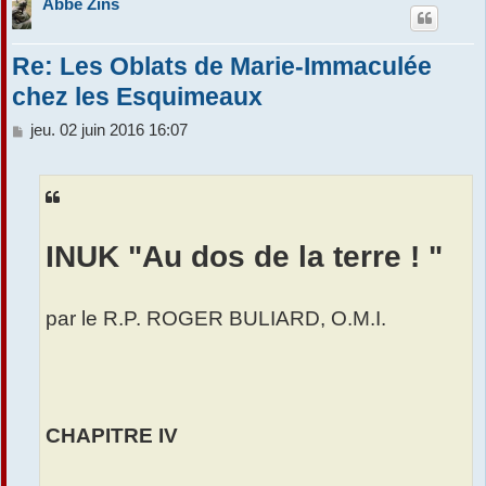
Abbé Zins
Re: Les Oblats de Marie-Immaculée
chez les Esquimeaux
M
jeu. 02 juin 2016 16:07
e
s
s
a
g
e
INUK "Au dos de la terre ! "
par le R.P. ROGER BULIARD, O.M.I.
CHAPITRE IV