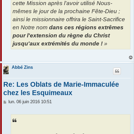
cette Mission après l'avoir utilisé Nous-
mêmes le jour de la prochaine Fête-Dieu ;
ainsi le missionnaire offrira le Saint-Sacrifice
en Notre nom
dans ces régions extrêmes
pour l'extension du règne du Christ
jusqu'aux extrémités du monde !
»
Abbé Zins
Re: Les Oblats de Marie-Immaculée
chez les Esquimeaux
M
lun. 06 juin 2016 10:51
e
s
s
a
g
e