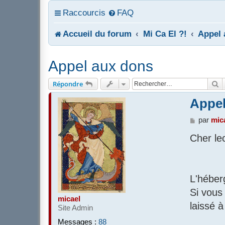
Raccourcis
FAQ
Accueil du forum
Mi Ca El ?!
Appel 
Appel aux dons
R
Répondre
Appel
M
par
mic
e
Cher le
s
s
a
g
e
L'héber
Si vous
micael
laissé 
Site Admin
Messages :
88