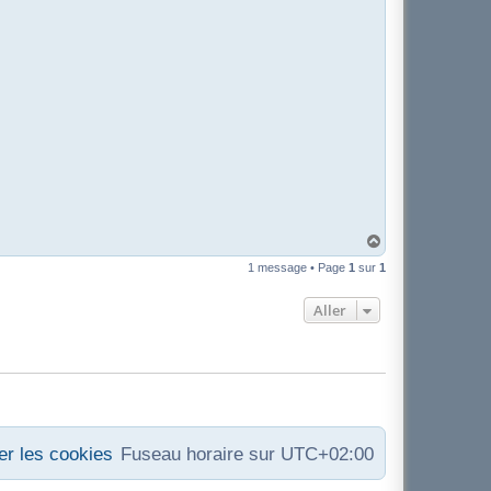
H
a
1 message • Page
1
sur
1
u
t
Aller
r les cookies
Fuseau horaire sur
UTC+02:00