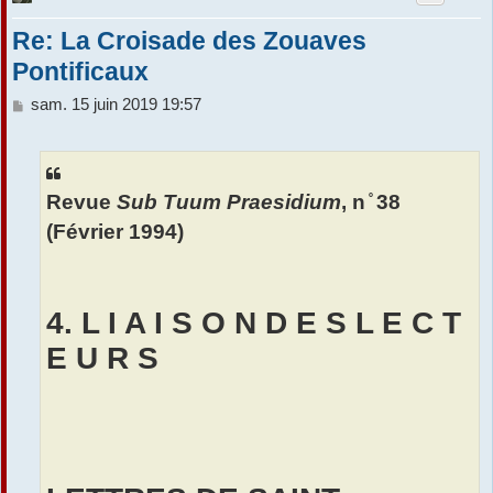
Re: La Croisade des Zouaves
Pontificaux
M
sam. 15 juin 2019 19:57
e
s
s
a
Revue
Sub Tuum Praesidium
, n ̊ 38
g
e
(Février 1994)
4. L I A I S O N D E S L E C T
E U R S