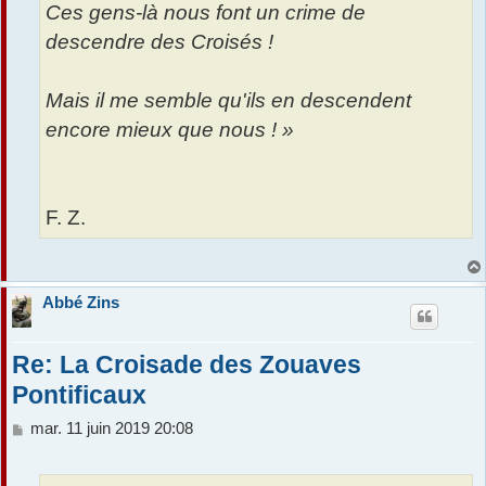
Ces gens-là nous font un crime de
descendre des Croisés !
Mais il me semble qu'ils en descendent
encore mieux que nous ! »
F. Z.
Abbé Zins
Re: La Croisade des Zouaves
Pontificaux
M
mar. 11 juin 2019 20:08
e
s
s