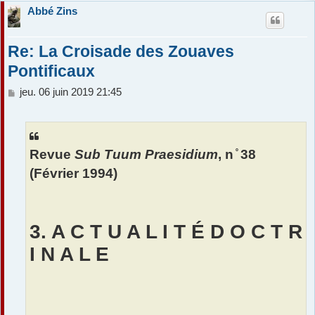
Abbé Zins
Re: La Croisade des Zouaves
Pontificaux
M
jeu. 06 juin 2019 21:45
e
s
s
a
Revue
Sub Tuum Praesidium
, n ̊ 38
g
e
(Février 1994)
3. A C T U A L I T É D O C T R
I N A L E