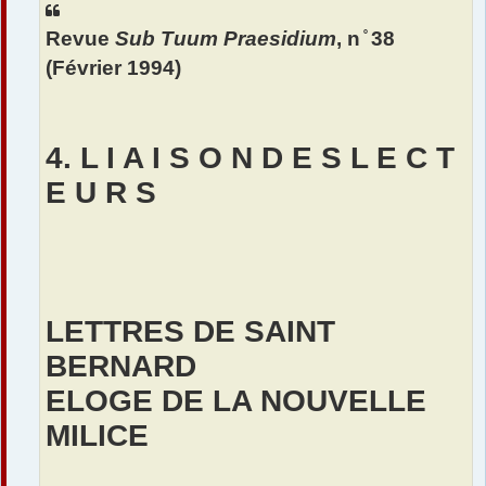
a
Revue
Sub Tuum Praesidium
, n ̊ 38
g
e
(Février 1994)
4. L I A I S O N D E S L E C T
E U R S
LETTRES DE SAINT
BERNARD
ELOGE DE LA NOUVELLE
MILICE