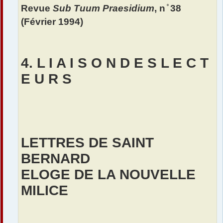
Revue
Sub Tuum Praesidium
, n ̊ 38
g
e
(Février 1994)
4. L I A I S O N D E S L E C T
E U R S
LETTRES DE SAINT
BERNARD
ELOGE DE LA NOUVELLE
MILICE