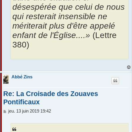
désespérée que celui de nous
qui resterait insensible ne
mériterait plus d'être appelé
enfant de l'Église....»
(Lettre
380)
Abbé Zins
Re: La Croisade des Zouaves
Pontificaux
M
jeu. 13 juin 2019 19:42
e
s
s
a