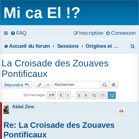
Mi ca El !?
FAQ
Inscription
Connexion
R
Accueil du forum
Sessions
Origines et motivations des croisades
e
La Croisade des Zouaves
c
Pontificaux
h
Rechercher
Recherche 
Répondre
e
Page
12
sur
12
1
8
9
10
11
12
Précédent
119 messages
…
r
Abbé Zins
c
Re: La Croisade des Zouaves
h
Pontificaux
e