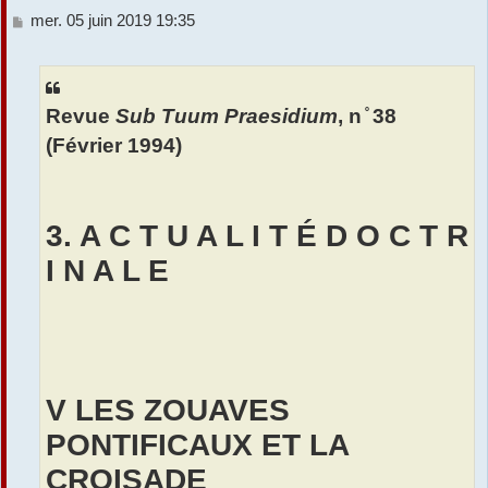
M
mer. 05 juin 2019 19:35
r
e
s
s
a
Revue
Sub Tuum Praesidium
, n ̊ 38
g
e
(Février 1994)
3. A C T U A L I T É D O C T R
I N A L E
V LES ZOUAVES
PONTIFICAUX ET LA
CROISADE