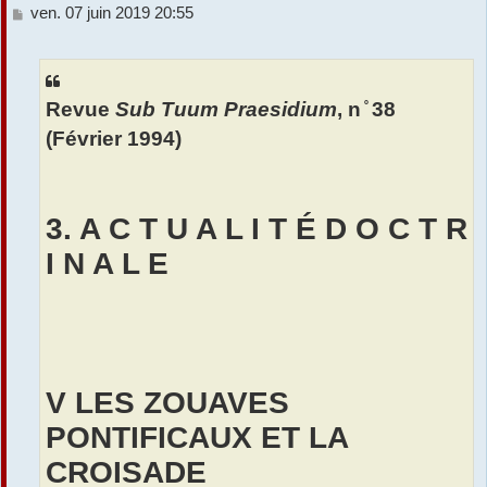
M
ven. 07 juin 2019 20:55
e
s
s
a
Revue
Sub Tuum Praesidium
, n ̊ 38
g
e
(Février 1994)
3. A C T U A L I T É D O C T R
I N A L E
V LES ZOUAVES
PONTIFICAUX ET LA
CROISADE