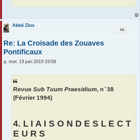
Abbé Zins
Re: La Croisade des Zouaves
Pontificaux
M
mer. 19 juin 2019 19:58
e
s
s
a
Revue
Sub Tuum Praesidium
, n ̊ 38
g
e
(Février 1994)
4. L I A I S O N D E S L E C T
E U R S