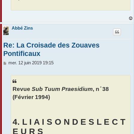
Abbé Zins
Re: La Croisade des Zouaves
Pontificaux
M
mer. 12 juin 2019 19:15
e
s
s
a
Revue
Sub Tuum Praesidium
, n ̊ 38
g
e
(Février 1994)
4. L I A I S O N D E S L E C T
E U R S