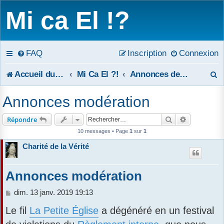
Mi ca El !?
FAQ
Inscription
Connexion
R
Accueil du forum
Mi Ca El ?!
Annonces de la modération
e
Annonces modération
c
Rechercher
Recherche 
Répondre
h
10 messages • Page
1
sur
1
e
Charité de la Vérité
r
Annonces modération
c
M
dim. 13 janv. 2019 19:13
h
e
Le fil
La Petite Église
a dégénéré en un festival
s
e
s