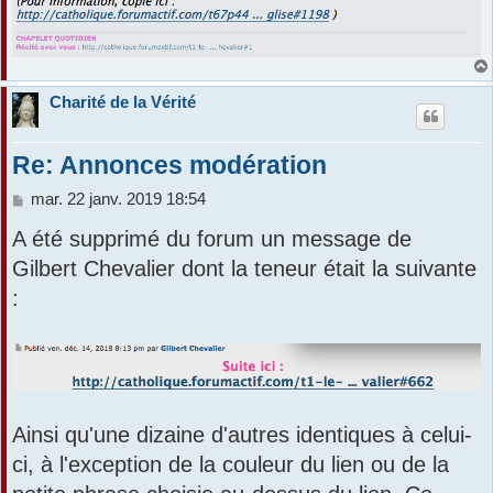
Charité de la Vérité
Re: Annonces modération
M
mar. 22 janv. 2019 18:54
e
A été supprimé du forum un message de
s
s
Gilbert Chevalier dont la teneur était la suivante
a
:
g
e
Ainsi qu'une dizaine d'autres identiques à celui-
ci, à l'exception de la couleur du lien ou de la