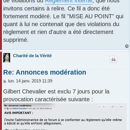
de violations du
Règlement interne
, que nous
a
r
g
invitons certains à relire. Ce fil a donc été
e
fortement modéré. Le fil "MISE AU POINT" qui
quant à lui ne contenait que des violations du
règlement et rien d'autre a été directement
supprimé.
Charité de la Vérité
Re: Annonces modération
M
lun. 14 janv. 2019 11:39
e
Gilbert Chevalier est exclu 7 jours pour la
s
s
provocation caractérisée suivante :
a
g
e