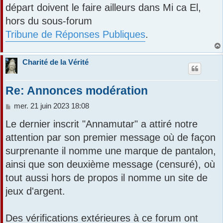
départ doivent le faire ailleurs dans Mi ca El,
hors du sous-forum
Tribune de Réponses Publiques
.
Charité de la Vérité
Re: Annonces modération
M
mer. 21 juin 2023 18:08
e
Le dernier inscrit "Annamutar" a attiré notre
s
s
attention par son premier message où de façon
a
surprenante il nomme une marque de pantalon,
g
e
ainsi que son deuxième message (censuré), où
tout aussi hors de propos il nomme un site de
jeux d'argent.
Des vérifications extérieures à ce forum ont