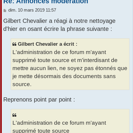
Re: Annonces modération
M
dim. 10 mars 2019 11:57
e
Gilbert Chevalier a réagi à notre nettoyage
s
s
d'hier en osant écrire la phrase suivante :
a
g
e
Gilbert Chevalier a écrit :
L'administration de ce forum m'ayant
supprimé toute source et m'interdisant de
mettre aucun lien, ne soyez pas étonnés que
je mette désormais des documents sans
source.
Reprenons point par point :
L'administration de ce forum m'ayant
supprimé toute source