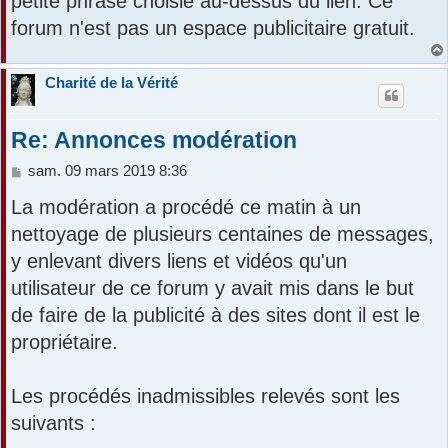
petite phrase choisie au-dessus du lien. Ce
forum n'est pas un espace publicitaire gratuit.
Charité de la Vérité
Re: Annonces modération
M
sam. 09 mars 2019 8:36
e
La modération a procédé ce matin à un
s
s
nettoyage de plusieurs centaines de messages,
a
y enlevant divers liens et vidéos qu'un
g
e
utilisateur de ce forum y avait mis dans le but
de faire de la publicité à des sites dont il est le
propriétaire.
Les procédés inadmissibles relevés sont les
suivants :