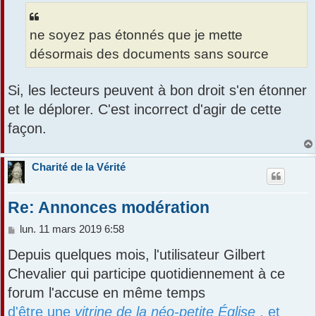
ne soyez pas étonnés que je mette
désormais des documents sans source
Si, les lecteurs peuvent à bon droit s'en étonner
et le déplorer. C'est incorrect d'agir de cette
façon.
Charité de la Vérité
Re: Annonces modération
M
lun. 11 mars 2019 6:58
e
Depuis quelques mois, l'utilisateur Gilbert
s
s
Chevalier qui participe quotidiennement à ce
a
forum l'accuse en même temps
g
e
d'être une
vitrine de la néo-petite Église
, et