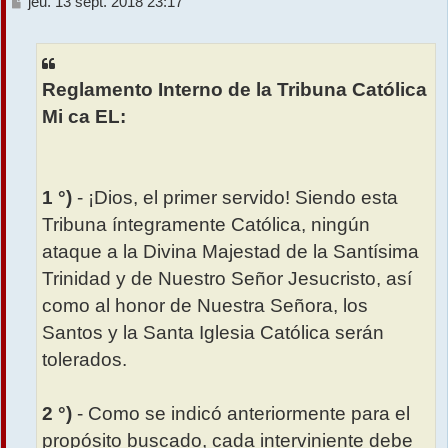
M
jeu. 13 sept. 2018 23:17
e
r
s
s
a
Reglamento Interno de la Tribuna Católica
g
e
Mi ca EL:
1 °)
- ¡Dios, el primer servido! Siendo esta
Tribuna íntegramente Católica, ningún
ataque a la Divina Majestad de la Santísima
Trinidad y de Nuestro Señor Jesucristo, así
como al honor de Nuestra Señora, los
Santos y la Santa Iglesia Católica serán
tolerados.
2 °)
- Como se indicó anteriormente para el
propósito buscado, cada interviniente debe