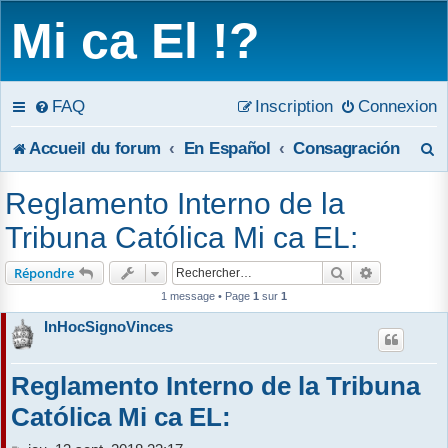
Mi ca El !?
FAQ
Inscription
Connexion
R
Accueil du forum
En Español
Consagración
e
Reglamento Interno de la
c
Tribuna Católica Mi ca EL:
h
Rechercher
Recherche 
Répondre
e
1 message • Page
1
sur
1
InHocSignoVinces
r
c
Reglamento Interno de la Tribuna
h
Católica Mi ca EL:
e