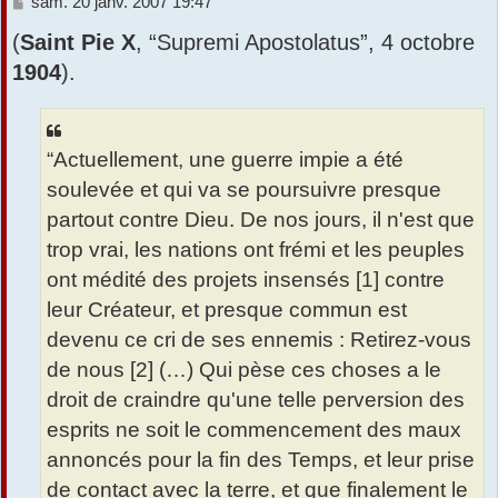
M
sam. 20 janv. 2007 19:47
e
r
(
Saint Pie X
, “Supremi Apostolatus”, 4 octobre
s
s
1904
).
a
g
e
“Actuellement, une guerre impie a été
soulevée et qui va se poursuivre presque
partout contre Dieu. De nos jours, il n'est que
trop vrai, les nations ont frémi et les peuples
ont médité des projets insensés [1] contre
leur Créateur, et presque commun est
devenu ce cri de ses ennemis : Retirez-vous
de nous [2] (…) Qui pèse ces choses a le
droit de craindre qu'une telle perversion des
esprits ne soit le commencement des maux
annoncés pour la fin des Temps, et leur prise
de contact avec la terre, et que finalement le