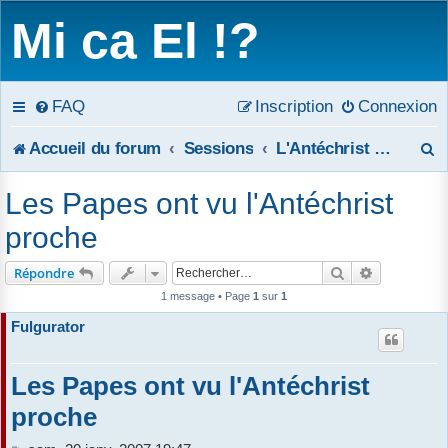
Mi ca El !?
FAQ
Inscription
Connexion
R
Accueil du forum
Sessions
L'Antéchrist et les deux Témoins de l'Apocalypse
e
Les Papes ont vu l'Antéchrist
c
proche
h
Rechercher
Recherche 
Répondre
e
1 message • Page
1
sur
1
Fulgurator
r
c
Les Papes ont vu l'Antéchrist
h
proche
e