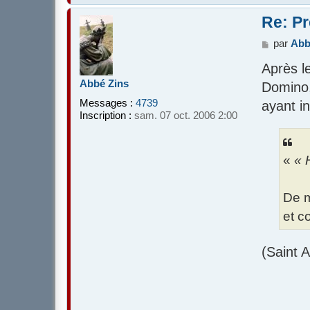
Re: Pr
M
par
Abb
e
Après l
s
s
Abbé Zins
Domino,
a
Messages :
4739
ayant in
g
Inscription :
sam. 07 oct. 2006 2:00
e
«
« 
De m
et c
(Saint 