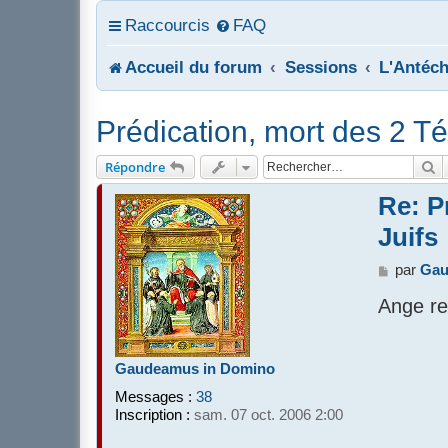
Raccourcis
FAQ
Accueil du forum
Sessions
L'Antéch
Prédication, mort des 2 T
R
Répondre
Re: P
Juifs
M
par
Gau
e
Ange re
s
s
a
g
Gaudeamus in Domino
e
Messages :
38
Inscription :
sam. 07 oct. 2006 2:00