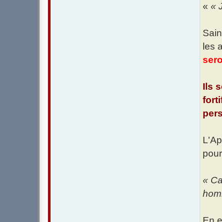
«
« 
Sain
les 
sero
Ils 
fort
pers
L'Ap
pour
« Ca
hom
En e