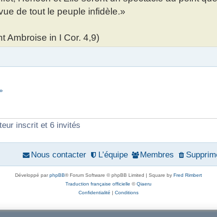
 vue de tout le peuple infidèle.»
nt Ambroise in I Cor. 4,9)
 »
eur inscrit et 6 invités
Nous contacter
L’équipe
Membres
Supprime
Développé par
phpBB
® Forum Software © phpBB Limited | Square by
Fred Rimbert
Traduction française officielle
©
Qiaeru
Confidentialité
|
Conditions