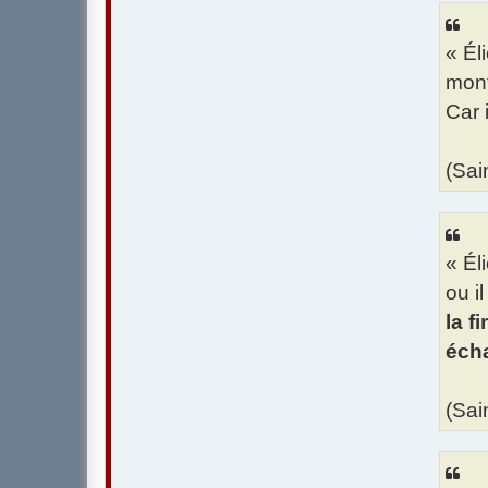
« Él
mont
Car 
(Sai
« Él
ou i
la f
éch
(Sai