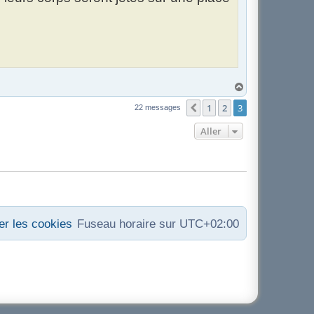
H
a
u
1
2
3
Précédent
22 messages
t
Aller
r les cookies
Fuseau horaire sur
UTC+02:00