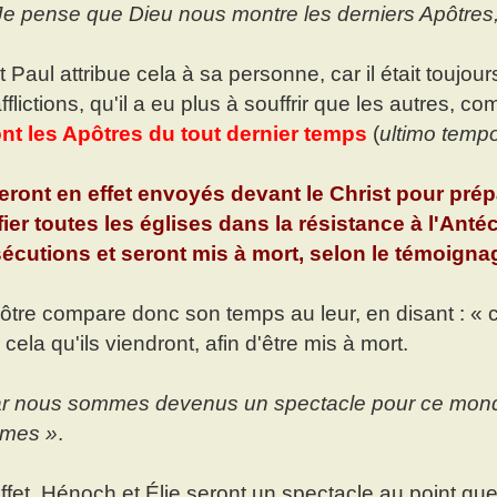
Je pense que Dieu nous montre les derniers Apôtres
t Paul attribue cela à sa personne, car il était toujou
afflictions, qu'il a eu plus à souffrir que les autres, c
nt les Apôtres du tout dernier temps
(
ultimo temp
seront en effet envoyés devant le Christ pour prép
ifier toutes les églises dans la résistance à l'Antéc
écutions et seront mis à mort, selon le témoigna
ôtre compare donc son temps au leur, en disant : « 
 cela qu'ils viendront, afin d'être mis à mort.
r nous sommes devenus un spectacle pour ce monde,
mes »
.
ffet, Hénoch et Élie seront un spectacle au point que