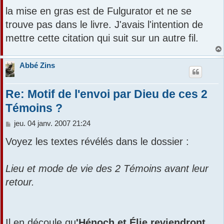
la mise en gras est de Fulgurator et ne se
trouve pas dans le livre. J'avais l'intention de
mettre cette citation qui suit sur un autre fil.
Abbé Zins
Re: Motif de l'envoi par Dieu de ces 2
Témoins ?
M
jeu. 04 janv. 2007 21:24
e
Voyez les textes révélés dans le dossier :
s
s
a
Lieu et mode de vie des 2 Témoins avant leur
g
e
retour.
Il en découle qu
'Hénoch et Élie reviendront