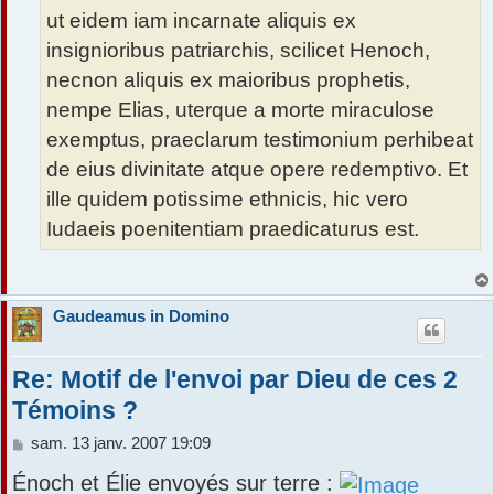
ut eidem iam incarnate aliquis ex
insignioribus patriarchis, scilicet Henoch,
necnon aliquis ex maioribus prophetis,
nempe Elias, uterque a morte miraculose
exemptus, praeclarum testimonium perhibeat
de eius divinitate atque opere redemptivo. Et
ille quidem potissime ethnicis, hic vero
Iudaeis poenitentiam praedicaturus est.
Gaudeamus in Domino
Re: Motif de l'envoi par Dieu de ces 2
Témoins ?
M
sam. 13 janv. 2007 19:09
e
Énoch et Élie envoyés sur terre :
s