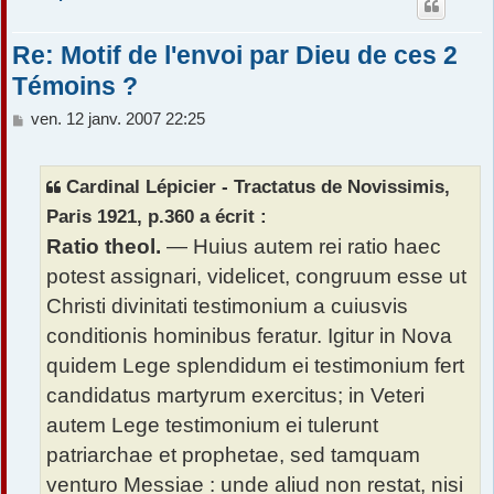
Re: Motif de l'envoi par Dieu de ces 2
Témoins ?
M
ven. 12 janv. 2007 22:25
e
s
s
Cardinal Lépicier - Tractatus de Novissimis,
a
Paris 1921, p.360 a écrit :
g
e
Ratio theol.
— Huius autem rei ratio haec
potest assignari, videlicet, congruum esse ut
Christi divinitati testimonium a cuiusvis
conditionis hominibus feratur. Igitur in Nova
quidem Lege splendidum ei testimonium fert
candidatus martyrum exercitus; in Veteri
autem Lege testimonium ei tulerunt
patriarchae et prophetae, sed tamquam
venturo Messiae : unde aliud non restat, nisi