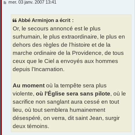
M
mer. 03 janv. 2007 13:41
e
s
s
Abbé Arminjon a écrit :
a
Or, le secours annoncé est le plus
g
e
surhumain, le plus extraordinaire, le plus en
dehors des règles de l’histoire et de la
marche ordinaire de la Providence, de tous
ceux que le Ciel a envoyés aux hommes
depuis l’Incarnation.
Au moment
où la tempête sera plus
violente,
où l’Église sera sans pilote
, où le
sacrifice non sanglant aura cessé en tout
lieu, où tout semblera humainement
désespéré, on verra, dit saint Jean, surgir
deux témoins.