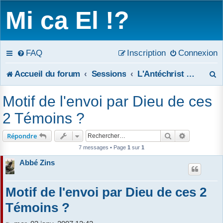
Mi ca El !?
FAQ
Inscription
Connexion
R
Accueil du forum
Sessions
L'Antéchrist et les deux Témoins de l'Apocalypse
e
Motif de l'envoi par Dieu de ces
c
2 Témoins ?
h
Rechercher
Recherche 
Répondre
e
7 messages • Page
1
sur
1
Abbé Zins
r
c
Motif de l'envoi par Dieu de ces 2
h
Témoins ?
e