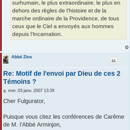
surhumain, le plus extraordinaire, le plus en
dehors des règles de l’histoire et de la
marche ordinaire de la Providence, de tous
ceux que le Ciel a envoyés aux hommes
depuis l’Incarnation.
Abbé Zins
Re: Motif de l'envoi par Dieu de ces 2
Témoins ?
M
mer. 03 janv. 2007 13:39
e
Cher Fulgurator,
s
s
a
Puisque vous citez les conférences de Carême
g
e
de M. l'Abbé Arminjon,