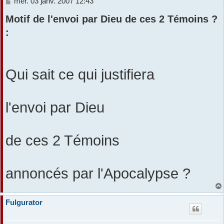
M
mer. 03 janv. 2007 12:43
e
r
Motif de l'envoi par Dieu de ces 2 Témoins ?
s
s
:
a
g
e
Qui sait ce qui justifiera
l'envoi par Dieu
de ces 2 Témoins
annoncés par l'Apocalypse ?
Fulgurator