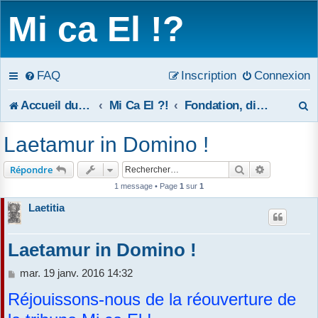
Mi ca El !?
FAQ
Inscription
Connexion
R
Accueil du forum
Mi Ca El ?!
Fondation, disparition et reconstruction partielle de la Tribune Mi ca El !?
e
Laetamur in Domino !
c
Rechercher
Recherche 
Répondre
h
1 message • Page
1
sur
1
e
Laetitia
r
Laetamur in Domino !
c
M
mar. 19 janv. 2016 14:32
h
e
Réjouissons-nous de la réouverture de
s
e
s