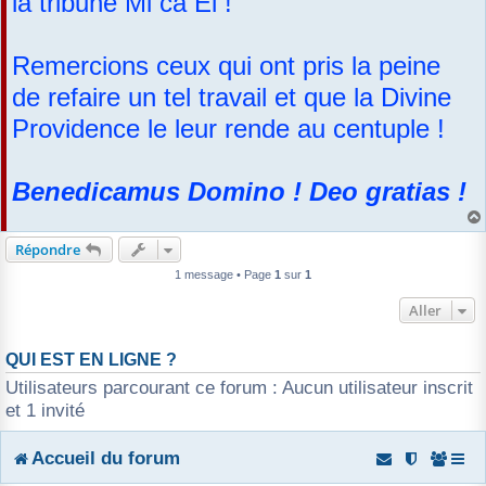
la tribune Mi ca El !
a
r
g
e
Remercions ceux qui ont pris la peine
de refaire un tel travail et que la Divine
Providence le leur rende au centuple !
Benedicamus Domino ! Deo gratias !
Répondre
1 message • Page
1
sur
1
Aller
QUI EST EN LIGNE ?
Utilisateurs parcourant ce forum : Aucun utilisateur inscrit
et 1 invité
Accueil du forum