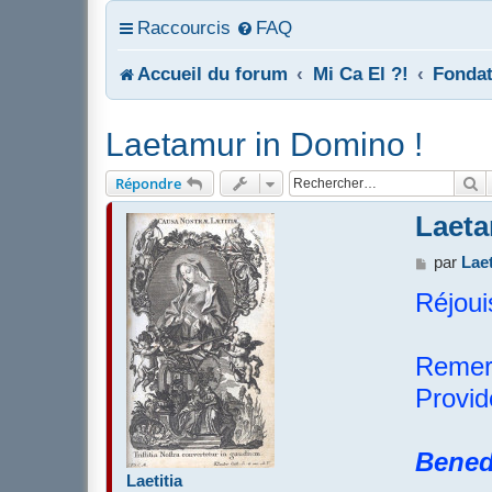
Raccourcis
FAQ
Accueil du forum
Mi Ca El ?!
Fondati
Laetamur in Domino !
R
Répondre
Laeta
M
par
Laet
e
Réjoui
s
s
a
g
Remerc
e
Provid
Bened
Laetitia