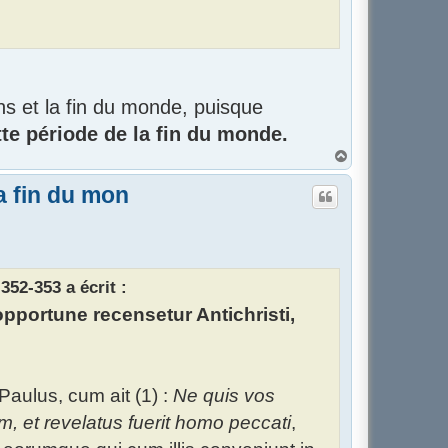
ens et la fin du monde, puisque
ette période de la fin du monde.
H
a
u
a fin du mon
t
352-353 a écrit :
opportune recensetur Antichristi,
ulus, cum ait (1) :
Ne quis vos
m, et revelatus fuerit homo peccati
,