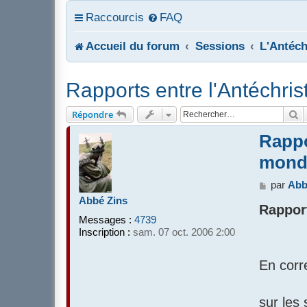
Raccourcis
FAQ
Accueil du forum
Sessions
L'Antéch
Rapports entre l'Antéchris
R
Répondre
Rappo
mond
M
par
Abb
e
Abbé Zins
Rapport
s
Messages :
4739
s
Inscription :
sam. 07 oct. 2006 2:00
a
g
e
En corr
sur les