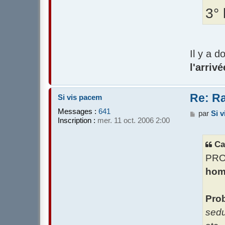
3° 
Il y a d
l'arriv
Re: Ra
Si vis pacem
Messages :
641
M
par
Si 
Inscription :
mer. 11 oct. 2006 2:00
e
s
s
Ca
a
PRO
g
e
homi
Pro
sedu