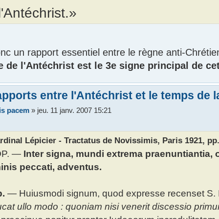
l'Antéchrist.»
onc un rapport essentiel entre le règne anti-Chréti
ée de l'Antéchrist est le 3e signe principal de c
pports entre l'Antéchrist et le temps de l
vis pacem
»
jeu. 11 janv. 2007 15:21
rdinal Lépicier - Tractatus de Novissimis, Paris 1921, pp.
P. —
Inter signa, mundi extrema praenuntiantia, 
nis peccati, adventus.
b.
— Huiusmodi signum, quod expresse recenset S. Pa
cat ullo modo : quoniam nisi venerit discessio primu