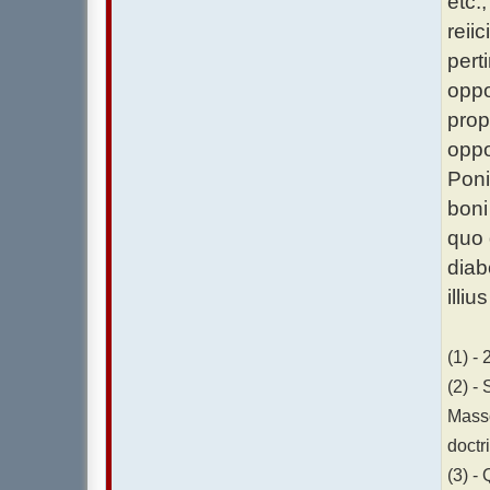
etc.
reii
pert
oppo
prop
oppo
Poni
boni
quo 
diab
illi
(1) - 
(2) -
Masso
doctr
(3) -