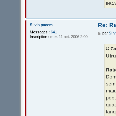
INCAR
Re: Ra
Si vis pacem
Messages :
641
M
par
Si 
Inscription :
mer. 11 oct. 2006 2:00
e
s
s
Ca
a
Utru
g
e
Rati
Domi
semi
maiu
popu
quae
tanq