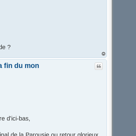
nde ?
H
a
u
a fin du mon
t
e d'ici-bas,
nal de la Parousie ou retour glorieux