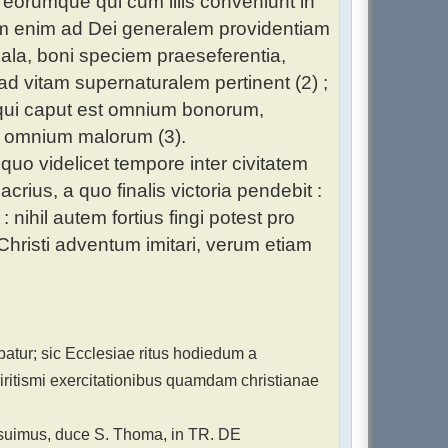
 eorumque qui cum illis conveniunt in
 cum enim ad Dei generalem providentiam
mala, boni speciem praeseferentia,
 ad vitam supernaturalem pertinent (2) ;
 qui caput est omnium bonorum,
t omnium malorum (3).
quo videlicet tempore inter civitatem
crius, a quo finalis victoria pendebit :
nihil autem fortius fingi potest pro
hristi adventum imitari, verum etiam
atur; sic Ecclesiae ritus hodiedum a
iritismi exercitationibus quamdam christianae
osuimus, duce S. Thoma, in TR. DE