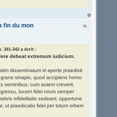
H
a
u
a fin du mon
t
. 341-342 a écrit :
dere debeat extremum iudicium.
tim disseminatum iri aperte praedixit
m grano sinapis, quod accipiens homo
s seminibus; cum autem creverit,
ogressu, lucem fidei novis semper
bris infidelitatis sedeant, opportune
t, ut praedicatio fidei per totum orbem