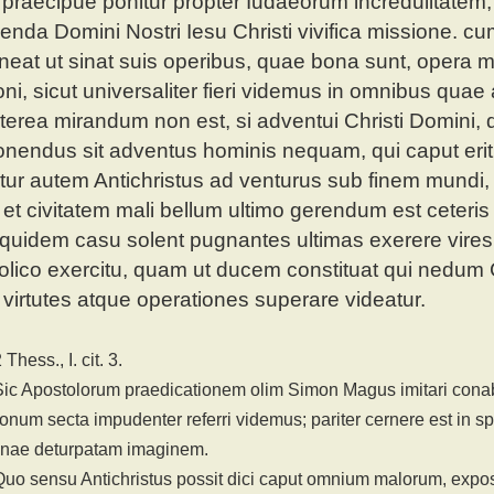
, praecipue ponitur propter Iudaeorum incredulitatem,
cienda Domini Nostri Iesu Christi vivifica missione.
ineat ut sinat suis operibus, quae bona sunt, opera 
ni, sicut universaliter fieri videmus in omnibus quae
terea mirandum non est, si adventui Christi Domini,
nendus sit adventus hominis nequam, qui caput eri
tur autem Antichristus ad venturus sub finem mundi, 
 et civitatem mali bellum ultimo gerendum est ceteris a
quidem casu solent pugnantes ultimas exerere vires : 
olico exercitu, quam ut ducem constituat qui nedum C
us virtutes atque operationes superare videatur.
2 Thess., I. cit. 3.
 Sic Apostolorum praedicationem olim Simon Magus imitari conab
num secta impudenter referri videmus; pariter cernere est in sp
inae deturpatam imaginem.
 Quo sensu Antichristus possit dici caput omnium malorum, exp