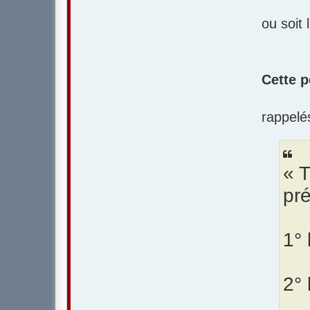
ou soit l
Cette p
rappelé
« T
pr
1° 
2° 