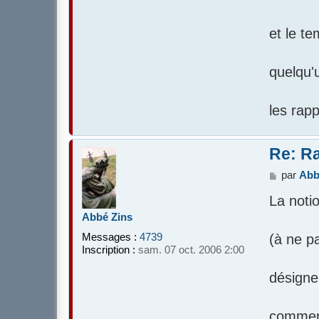
et le te
quelqu'u
les rapp
Re: Ra
M
par
Abb
e
La notio
s
s
Abbé Zins
a
Messages :
4739
(à ne p
g
Inscription :
sam. 07 oct. 2006 2:00
e
désigne 
commenç