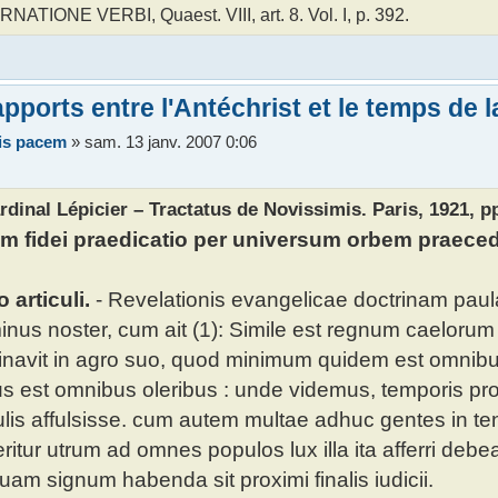
NATIONE VERBI, Quaest. VIII, art. 8. Vol. I, p. 392.
pports entre l'Antéchrist et le temps de l
vis pacem
»
sam. 13 janv. 2007 0:06
rdinal Lépicier – Tractatus de Novissimis. Paris, 1921, pp
m fidei praedicatio per universum orbem praece
o articuli.
- Revelationis evangelicae doctrinam paula
nus noster, cum ait (1): Simile est regnum caeloru
navit in agro suo, quod minimum quidem est omnibu
s est omnibus oleribus : unde videmus, temporis pr
lis affulsisse. cum autem multae adhuc gentes in tene
ritur utrum ad omnes populos lux illa ita afferri debea
uam signum habenda sit proximi finalis iudicii.