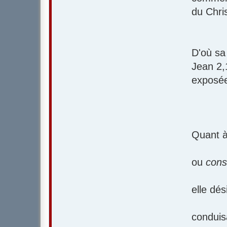
du Chri
D'où sa
Jean 2,
exposée
Quant à
ou
cons
elle dés
conduisa