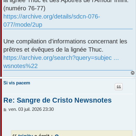
a
r
(numéro 76-77)
g
e
https://archive.org/details/sdcn-076-
077/mode/2up
Une compilation d'informations concernant les
prêtres et évêques de la lignée Thuc.
https://archive.org/search?query=subjec ...
wsnotes%22
Si vis pacem
Re: Sangre de Cristo Newsnotes
M
ven. 03 juil. 2026 23:30
e
s
s
a