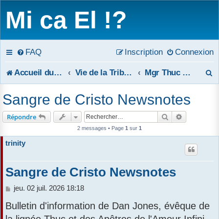
Mi ca El !?
FAQ
Inscription
Connexion
R
Accueil du forum
Vie de la Tribune
Mgr Thuc et la lignée Thuc
e
Sangre de Cristo Newsnotes
c
Rechercher
Recherche 
Répondre
h
2 messages • Page
1
sur
1
e
trinity
r
Sangre de Cristo Newsnotes
c
M
jeu. 02 juil. 2026 18:18
h
e
Bulletin d'information de Dan Jones, évêque de
s
e
s
la lignée Thuc et des Apôtres de l'Amour Infini.