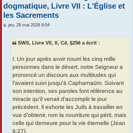
dogmatique, Livre VII : L'Église et
r
les Sacrements
M
jeu. 28 mai 2026 8:54
e
s
s
SWS, Livre VII, II, C4, §256 a écrit :
a
g
e
I. Un jour après avoir nourri les cinq mille
personnes dans le désert, notre Seigneur a
prononcé un discours aux multitudes qui
l'avaient suivi jusqu'à Capharnaüm. Suivant
son intention, ses paroles font référence au
miracle qu'il venait d'accomplir le jour
précédent. Il exhorte les Juifs à travailler en
vue d’obtenir, non la nourriture qui périt, mais
celle qui demeure pour la vie éternelle (Jean
6:27).