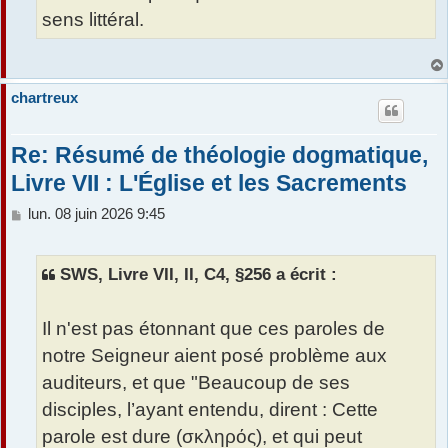
sens littéral.
chartreux
Re: Résumé de théologie dogmatique,
Livre VII : L'Église et les Sacrements
M
lun. 08 juin 2026 9:45
e
s
s
SWS, Livre VII, II, C4, §256 a écrit :
a
g
e
Il n'est pas étonnant que ces paroles de
notre Seigneur aient posé problème aux
auditeurs, et que "Beaucoup de ses
disciples, l’ayant entendu, dirent : Cette
parole est dure (σκληρός), et qui peut