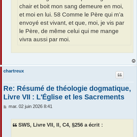
chair et boit mon sang demeure en moi,
et moi en lui. 58 Comme le Père qui m’a
envoyé est vivant, et que, moi, je vis par
le Père, de même celui qui me mange
vivra aussi par moi.
chartreux
Re: Résumé de théologie dogmatique,
Livre VII : L'Église et les Sacrements
M
mar. 02 juin 2026 8:41
e
s
s
SWS, Livre VII, II, C4, §256 a écrit :
a
g