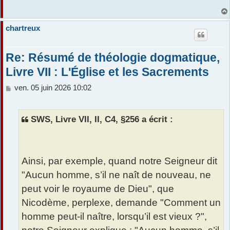
chartreux
Re: Résumé de théologie dogmatique,
Livre VII : L'Église et les Sacrements
M
ven. 05 juin 2026 10:02
e
s
s
SWS, Livre VII, II, C4, §256 a écrit :
a
g
e
Ainsi, par exemple, quand notre Seigneur dit
"Aucun homme, s’il ne naît de nouveau, ne
peut voir le royaume de Dieu", que
Nicodème, perplexe, demande "Comment un
homme peut-il naître, lorsqu’il est vieux ?",