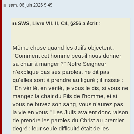
M
sam. 06 juin 2026 9:49
e
s
s
SWS, Livre VII, II, C4, §256 a écrit :
a
g
e
Même chose quand les Juifs objectent :
"Comment cet homme peut-il nous donner
sa chair à manger ?" Notre Seigneur
n'explique pas ses paroles, ne dit pas
qu'elles sont à prendre au figuré ; il insiste :
"En vérité, en vérité, je vous le dis, si vous ne
mangez la chair du Fils de l’homme, et si
vous ne buvez son sang, vous n’aurez pas
la vie en vous." Les Juifs avaient donc raison
de prendre les paroles du Christ au premier
degré ; leur seule difficulté était de les