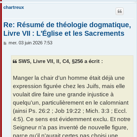
chartreux
Re: Résumé de théologie dogmatique,
Livre VII : L'Église et les Sacrements
M
mer. 03 juin 2026 7:53
e
s
s
SWS, Livre VII, II, C4, §256 a écrit :
a
g
e
Manger la chair d'un homme était déjà une
expression figurée chez les Juifs, mais elle
voulait dire faire une grande injustice à
quelqu'un, particulièrement en le calomniant
(ainsi Ps. 26:2 ; Job 19:22 ; Mich. 3:3 ; Eccl.
4:5). Ce sens est évidemment exclu. Et notre
Seigneur n'a pas inventé de nouvelle figure,
parce qu'il n'aurait certes pas choisi une