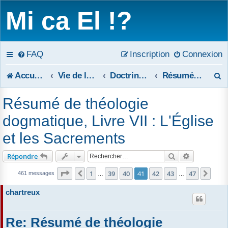
Mi ca El !?
FAQ
Inscription
Connexion
R
Accueil du forum
Vie de la Tribune
Doctrine et débats sur les principes
Résumé de théologie dogmatique
e
Résumé de théologie
c
dogmatique, Livre VII : L'Église
h
et les Sacrements
e
Rechercher
Recherche 
Répondre
r
Page
41
sur
47
1
39
40
41
42
43
47
Précédent
Suiv
461 messages
…
…
c
chartreux
h
Re: Résumé de théologie
e