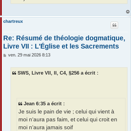
chartreux
Re: Résumé de théologie dogmatique,
Livre VII : L'Église et les Sacrements
M
ven. 29 mai 2026 8:13
e
s
s
SWS, Livre VII, II, C4, §256 a écrit :
a
g
e
Jean 6:35 a écrit :
Je suis le pain de vie ; celui qui vient à
moi n’aura pas faim, et celui qui croit en
moi n’aura jamais soif