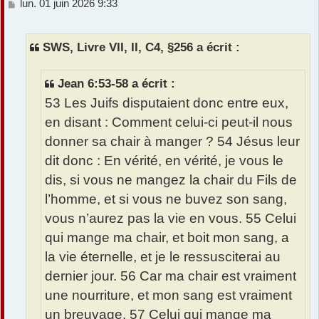
M
lun. 01 juin 2026 9:33
e
s
s
SWS, Livre VII, II, C4, §256 a écrit :
a
g
e
Jean 6:53-58 a écrit :
53 Les Juifs disputaient donc entre eux,
en disant : Comment celui-ci peut-il nous
donner sa chair à manger ? 54 Jésus leur
dit donc : En vérité, en vérité, je vous le
dis, si vous ne mangez la chair du Fils de
l’homme, et si vous ne buvez son sang,
vous n’aurez pas la vie en vous. 55 Celui
qui mange ma chair, et boit mon sang, a
la vie éternelle, et je le ressusciterai au
dernier jour. 56 Car ma chair est vraiment
une nourriture, et mon sang est vraiment
un breuvage. 57 Celui qui mange ma