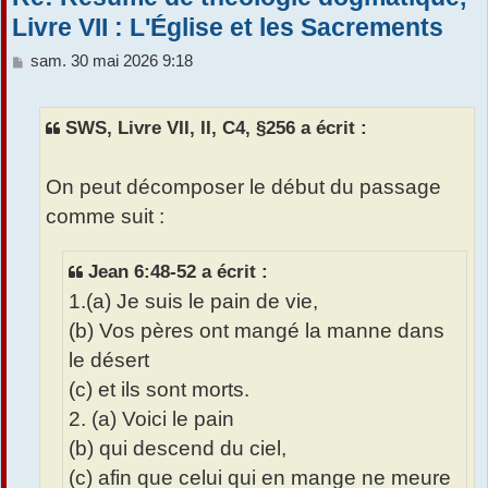
Livre VII : L'Église et les Sacrements
M
sam. 30 mai 2026 9:18
e
s
s
SWS, Livre VII, II, C4, §256 a écrit :
a
g
e
On peut décomposer le début du passage
comme suit :
Jean 6:48-52 a écrit :
1.(a) Je suis le pain de vie,
(b) Vos pères ont mangé la manne dans
le désert
(c) et ils sont morts.
2. (a) Voici le pain
(b) qui descend du ciel,
(c) afin que celui qui en mange ne meure