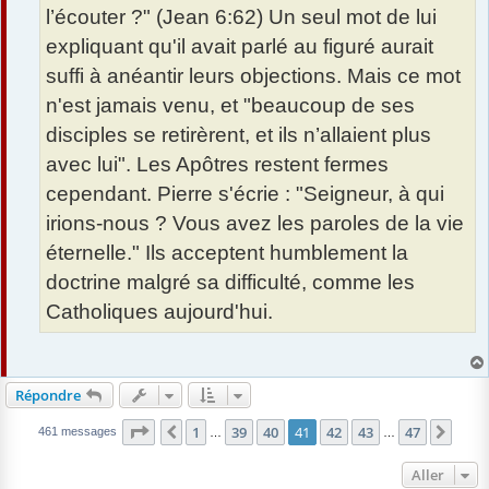
l’écouter ?" (Jean 6:62) Un seul mot de lui
expliquant qu'il avait parlé au figuré aurait
suffi à anéantir leurs objections. Mais ce mot
n'est jamais venu, et "beaucoup de ses
disciples se retirèrent, et ils n’allaient plus
avec lui". Les Apôtres restent fermes
cependant. Pierre s'écrie : "Seigneur, à qui
irions-nous ? Vous avez les paroles de la vie
éternelle." Ils acceptent humblement la
doctrine malgré sa difficulté, comme les
Catholiques aujourd'hui.
Répondre
Page
41
sur
47
1
39
40
41
42
43
47
Précédent
Suiv
461 messages
…
…
Aller