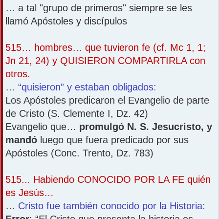
… a tal "grupo de primeros" siempre se les
llamó Apóstoles y discípulos
515… hombres… que tuvieron fe (cf. Mc 1, 1;
Jn 21, 24) y QUISIERON COMPARTIRLA con
otros.
…
“quisieron” y estaban obligados:
Los Apóstoles predicaron el Evangelio de parte
de Cristo (S. Clemente I, Dz. 42)
Evangelio que…
promulgó N. S. Jesucristo, y
mandó
luego que fuera predicado por sus
Apóstoles (Conc. Trento, Dz. 783)
515... Habiendo CONOCIDO POR LA FE quién
es Jesús…
…
Cristo fue también conocido por la Historia:
Error
: “El Cristo que presenta la historia es