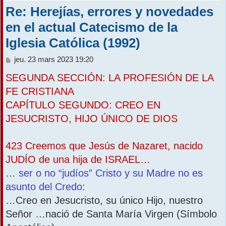
Re: Herejías, errores y novedades
r
en el actual Catecismo de la
Iglesia Católica (1992)
M
jeu. 23 mars 2023 19:20
e
SEGUNDA SECCIÓN: LA PROFESIÓN DE LA
s
s
FE CRISTIANA
a
CAPÍTULO SEGUNDO: CREO EN
g
e
JESUCRISTO, HIJO ÚNICO DE DIOS
423 Creemos que Jesús de Nazaret, nacido
JUDÍO de una hija de ISRAEL…
…
ser o no “judíos” Cristo y su Madre no es
asunto del Credo
:
…Creo en Jesucristo, su único Hijo, nuestro
Señor …nació de Santa María Virgen (Símbolo