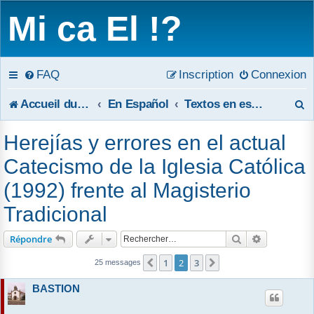
Mi ca El !?
FAQ
Inscription
Connexion
R
Accueil du forum
En Español
Textos en español
e
Herejías y errores en el actual
c
Catecismo de la Iglesia Católica
h
(1992) frente al Magisterio
e
Tradicional
r
Rechercher
Recherche 
Répondre
c
1
2
3
Précédent
Suivant
25 messages
h
BASTION
e