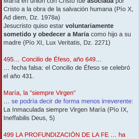
María en unión con Cristo fue
asociada
por
Cristo a la obra de la salvación humana (Pío X,
Ad diem, Dz. 1978a)
Jesucristo quiso estar
voluntariamente
sometido y obedecer a María
como hijo a su
madre (Pío XI, Lux Veritatis, Dz. 2271)
495… Concilio de Éfeso, año 649…
… fecha falsa: el Concilio de Éfeso se celebró
el año 431.
María, la "siempre Virgen"
…
se podría decir de forma menos irreverente:
La Inmaculada siempre Virgen María (Pío IX,
Ineffabilis Deus, 5)
499 LA PROFUNDIZACIÓN DE LA FE … ha