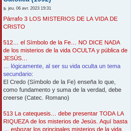
M
jeu. 06 avr. 2023 19:31
e
Párrafo 3 LOS MISTERIOS DE LA VIDA DE
s
s
CRISTO
a
g
e
512… el Símbolo de la Fe… NO DICE NADA
de los misterios de la vida OCULTA y pública de
JESÚS…
… lógicamente, al ser su vida oculta un tema
secundario:
El Credo (Símbolo de la Fe) enseña lo que,
como fundamento y suma de la verdad, debe
creerse (Catec. Romano)
513 La catequesis… debe presentar TODA LA
RIQUEZA de los misterios de Jesús. Aquí basta
… esbozar los principales misterios de la vida