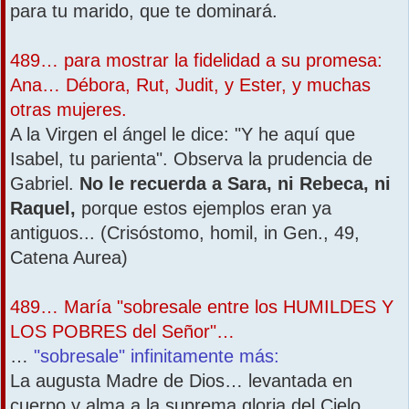
para tu marido, que te dominará.
489… para mostrar la fidelidad a su promesa:
Ana… Débora, Rut, Judit, y Ester, y muchas
otras mujeres.
A la Virgen el ángel le dice: "Y he aquí que
Isabel, tu parienta". Observa la prudencia de
Gabriel.
No le recuerda a Sara, ni Rebeca, ni
Raquel,
porque estos ejemplos eran ya
antiguos... (Crisóstomo, homil, in Gen., 49,
Catena Aurea)
489… María "sobresale entre los HUMILDES Y
LOS POBRES del Señor"…
…
"sobresale" infinitamente más:
La augusta Madre de Dios… levantada en
cuerpo y alma a la suprema gloria del Cielo,