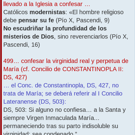
llevado a la Iglesia a confesar …
Católicos
modernistas
: «El hombre religioso
debe
pensar su fe
(Pío X, Pascendi, 9)
No escudriñar la profundidad de los
misterios de Dios
, sino reverenciarlos (Pío X,
Pascendi, 16)
499… confesar la virginidad real y perpetua de
María (cf. Concilio de CONSTANTINOPLA II:
DS, 427)
… el Conc. de Constantinopla, DS, 427, no
trata de María; se deberá referir al I Concilio
Lateranense (DS, 503):
DS, 503: Si alguno no confiesa… a la Santa y
siempre Virgen Inmaculada María...
permaneciendo tras su parto indisoluble su
virginidad; sea condenado.”