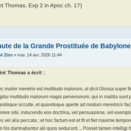
nt Thomas, Exp 2 in Apoc ch. 17)
ute de la Grande Prostituée de Babylone
é Zins
»
mar. 14 avr. 2026 11:44
int Thomas a écrit :
ec
mulier meretrix
est multitudo malorum, ut dicit Glossa super f
ligitur multitudo malorum magis perversorum, qui in malitia sunt 
uandoque occulte, et quandoque aperte ad modum
meretricis
fac
rere sibi, inducendo eos doctrina, vel persuasione, vel exempl
es vel alia peccata ; et hoc factum est et fit et fiet maxime tempor
m his damnabuntur alii quos seducunt. .. Posset tamen intelligi