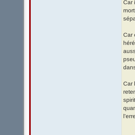
Car 
morte
sépa
Car 
héré
auss
pseu
dans
Car 
rete
spir
quan
l’er