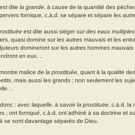
 est dite
la grande
, à cause de la quantité des péche
pervers fornique, c.à.d. se sépare et sépare les autre
rostituée
est dite aussi
siéger sur des eaux multiples
ers, quasi domine sur les autres mauvais et les entr
juteurs domineront sur les autres hommes mauvais qu
endront en eux. ..
il montre malice de
la prostituée
, quant à la qualité d
petits, mais aussi les grands ; non seulement les suj
lle. ..
t donc :
avec laquelle
, à savoir
la prostituée
, c.à.d. l
es ;
ont forniqué
, c.à.d. ont adhéré à sa doctrine et 
là se sont davantage séparés de Dieu.