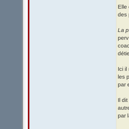
Elle
des 
La p
perv
coad
déti
Ici 
les 
par e
Il di
autr
par 