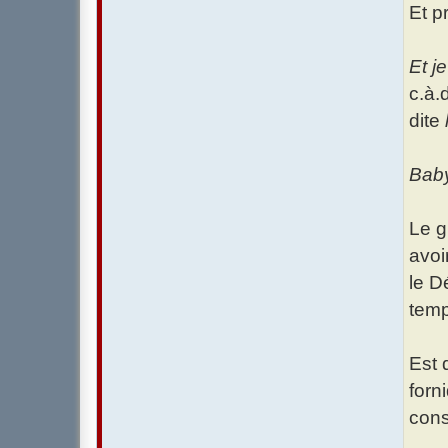
Et p
Et j
c.à.
dite
Baby
Le g
avoi
le D
temp
Est 
forn
cons