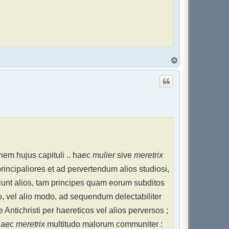
H
a
u
t
inem hujus capituli .. haec
mulier
sive
meretrix
principaliores et ad pervertendum alios studiosi,
iunt alios, tam principes quam eorum subditos
o, vel alio modo, ad sequendum delectabiliter
e Antichristi per haereticos vel alios perversos ;
 haec
meretrix
multitudo malorum communiter :