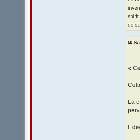
inven
spiri
delec
Sa
« Ce
Cet
La 
perv
Il d