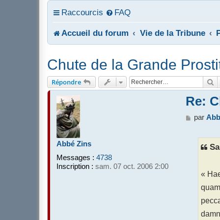
Raccourcis
FAQ
Accueil du forum
Vie de la Tribune
P
Chute de la Grande Prost
R
Répondre
Re: C
M
par
Abb
e
s
s
Abbé Zins
Sa
a
Messages :
4738
g
Inscription :
sam. 07 oct. 2006 2:00
e
« Ha
quam 
pecca
damna