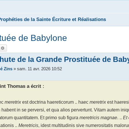
rophéties de la Sainte Écriture et Réalisations
ituée de Babylone
echercher
Recherche avancée
hute de la Grande Prostituée de Bab
é Zins
»
sam. 11 avr. 2026 10:52
int Thomas a écrit :
ec
meretrix
est doctrina haereticorum .. haec
meretrix
est haeresi
habent in se perversi, et qua alios pervertunt. Vitam autem in
torum quantitatem. Et primo sub figura
meretricis magnae
. ..
Et
tionis ..
Meretricis
, idest multitudinis sive numerositatis malor