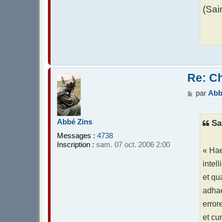
(Sai
Re: Ch
M
par
Abb
e
s
s
Abbé Zins
Sa
a
Messages :
4738
g
Inscription :
sam. 07 oct. 2006 2:00
e
« Ha
intel
et q
adhae
error
et cu