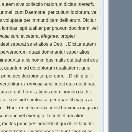
 autem sive collectio malorum dicitur
meretrix
,
tur mali cum Daemone, per cultum idolorum, vel
 voluptate per immunditiam delitiarum. Dicitur
fornicari spiritualiter per pravam doctrinam, vel
icati sunt
et cetera.
Magnae
, propter
est separat se et alios a Deo. .. Dicitur autem
perversorum, quasi dominantur super alios
minabuntur aliis hominibus malis qui trahent eos
s
, quantum ad deceptorum qualitatem ; quia
incipes decipiuntur per eam. .. Dicit igitur :
rvertentium.
Fornicati sunt
, idest ejus doctrinae
paraverunt. Fornicationis enim nomen dat hic
lia, sive sint spiritualia, per quae fit magis ac
m. .. Haec enim
meretrix
, idest homines magis in
ersuasione vel exemplo, faciunt etiam alios
, multos principes pervertent qui delectabiliter
 perversitatis, inverecunde trahunt alios quos