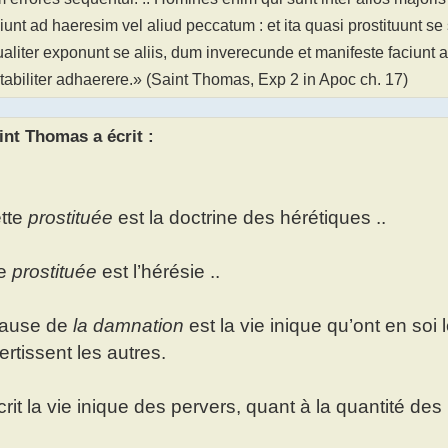
iunt ad haeresim vel aliud peccatum : et ita quasi prostituunt se 
tualiter exponunt se aliis, dum inverecunde et manifeste faciunt ali
tabiliter adhaerere.» (Saint Thomas, Exp 2 in Apoc ch. 17)
int Thomas a écrit :
tte
prostituée
est la doctrine des hérétiques ..
te
prostituée
est l’hérésie ..
cause de
la damnation
est la vie inique qu’ont en soi l
ertissent les autres.
écrit la vie inique des pervers, quant à la quantité de