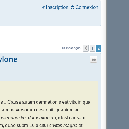
Inscription
Connexion
1
2
Précédent
18 messages
ylone
s .. Causa autem damnationis est vita iniqua
iquam perversorum describit, quantum ad
 ostendam tibi damnationem
, idest causam
um, quae supra 16 dicitur
civitas magna
et