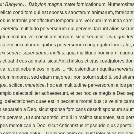
tur
Babylon
. ..
Babylon magna
mater fornicationum. Numerositas
relicto conditore qui est sponsus sanctarum animarum, fornican
ebus terrenis per affectum temporalium, vel cum immunda carnis
m
meretrix
multitudo perversorum qui perversi faciunt alios secum 
lum malum, vel consilium pravum, sicut sequitur :
cum qua forn
itatem peccatorum, quibus perversorum congregatio fornicatur, id
rix sedere super aquas multas
, quia multitudo hominum magna 
 et trahit eos ad mala, sicut Antichristus et ejus coadjutores do
la, et detinebunt eos in ipsis. .. Hic ostenditur nequitia
meretrici
olum minores, sed etiam majores ; non solum subditi, sed etiam pr
qua
, scilicet
meretrice
, hoc est multitudine perversorum alios pe
emplo delectabiliter adhaeserunt, et per hoc se magis a Deo se
ligi delectationem quae est in peccatis mortalibus ; sive sint carna
 separatio a Deo, sicut sponsa fornicans deserit sponsum suu
tia perversi, ut sunt haeretici et alii in malitia studentes, sua p
ipes meretricari a Deo, sicut Antichristus et pseudo ejus apostoli
 errores sequentur. .. Homines enim qui sunt inter alios majoris