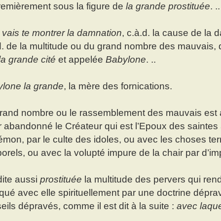
remièrement sous la figure de
la grande prostituée
. ..
e vais te montrer la damnation
, c.à.d. la cause de la 
d. de la multitude ou du grand nombre des mauvais, q
la grande cité
et appelée
Babylone
. ..
lone la grande
, la mère des fornications.
rand nombre ou le rassemblement des mauvais est
r abandonné le Créateur qui est l’Epoux des saintes
émon, par le culte des idoles, ou avec les choses ter
orels, ou avec la volupté impure de la chair par d’im
dite aussi
prostituée
la multitude des pervers qui rend
iqué avec elle spirituellement par une doctrine dépr
eils dépravés, comme il est dit à la suite :
avec laquel