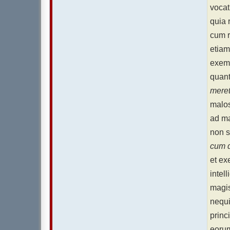
voca
quia 
cum r
etia
exemp
quant
meret
malos
ad ma
non s
cum 
et ex
intel
magis
nequi
princ
eorum