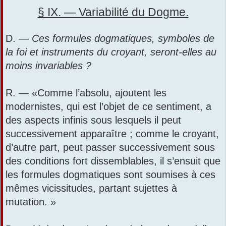
e
s
§ IX. — Variabilité du Dogme.
r
s
a
g
D. —
Ces formules dogmatiques, symboles de
e
la foi et instruments du croyant, seront-elles au
moins invariables ?
R. — «Comme l’absolu, ajoutent les
modernistes, qui est l’objet de ce sentiment, a
des aspects infinis sous lesquels il peut
successivement apparaître ; comme le croyant,
d’autre part, peut passer successivement sous
des conditions fort dissemblables, il s’ensuit que
les formules dogmatiques sont soumises à ces
mêmes vicissitudes, partant sujettes à
mutation. »