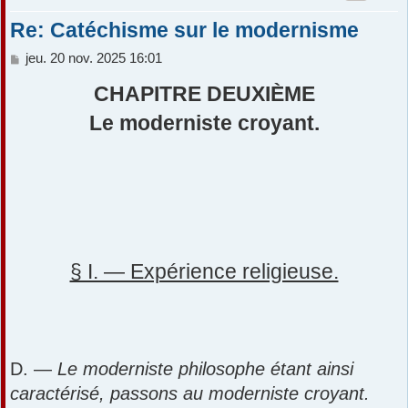
Re: Catéchisme sur le modernisme
M
jeu. 20 nov. 2025 16:01
e
s
CHAPITRE DEUXIÈME
s
Le moderniste croyant.
a
g
e
§ I. — Expérience religieuse.
D. —
Le moderniste philosophe étant ainsi
caractérisé, passons au moderniste croyant.