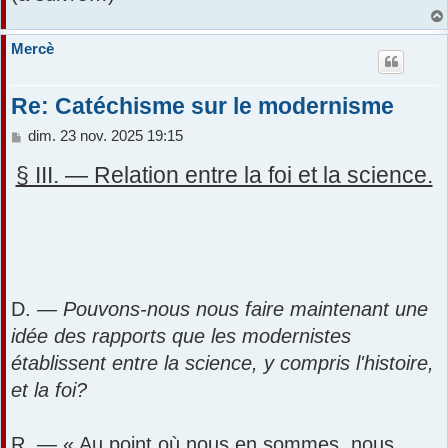
Mercè
Re: Catéchisme sur le modernisme
M
dim. 23 nov. 2025 19:15
e
§ III. — Relation entre la foi et la science.
s
s
a
g
e
D. —
Pouvons-nous nous faire maintenant une
idée des rapports que les modernistes
établissent entre la science, y compris l'histoire,
et la foi?
R. — « Au point où nous en sommes, nous