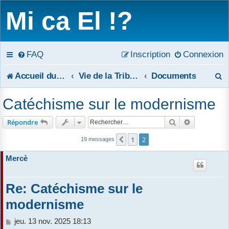
Mi ca El !?
FAQ
Inscription
Connexion
R
Accueil du forum
Vie de la Tribune
Documents
e
Catéchisme sur le modernisme
c
Rechercher
Recherche 
Répondre
h
1
2
Précédent
19 messages
e
Mercè
r
c
Re: Catéchisme sur le
modernisme
h
M
jeu. 13 nov. 2025 18:13
e