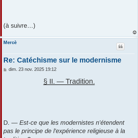
(à suivre…)
Mercè
Re: Catéchisme sur le modernisme
M
dim. 23 nov. 2025 19:12
e
s
§ II. — Tradition.
s
a
g
e
D. —
Est-ce que les modernistes n'étendent
pas le principe de l’expérience religieuse à la