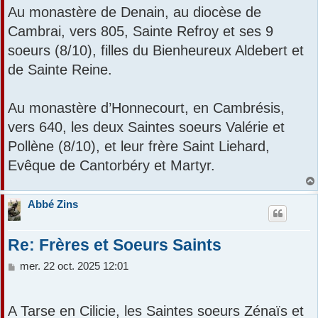
s
Au monastère de Denain, au diocèse de
r
a
Cambrai, vers 805, Sainte Refroy et ses 9
g
e
soeurs (8/10), filles du Bienheureux Aldebert et
de Sainte Reine.
Au monastère d’Honnecourt, en Cambrésis,
vers 640, les deux Saintes soeurs Valérie et
Pollène (8/10), et leur frère Saint Liehard,
Evêque de Cantorbéry et Martyr.
Abbé Zins
Re: Frères et Soeurs Saints
M
mer. 22 oct. 2025 12:01
e
s
s
A Tarse en Cilicie, les Saintes soeurs Zénaïs et
a