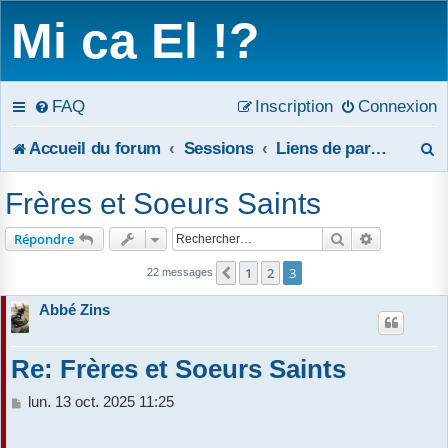
Mi ca El !?
FAQ
Inscription
Connexion
R
Accueil du forum
Sessions
Liens de parenté entre les saints
e
Frères et Soeurs Saints
c
Rechercher
Recherche 
Répondre
h
1
2
3
Précédent
22 messages
e
Abbé Zins
r
c
Re: Frères et Soeurs Saints
h
M
lun. 13 oct. 2025 11:25
e
e
s