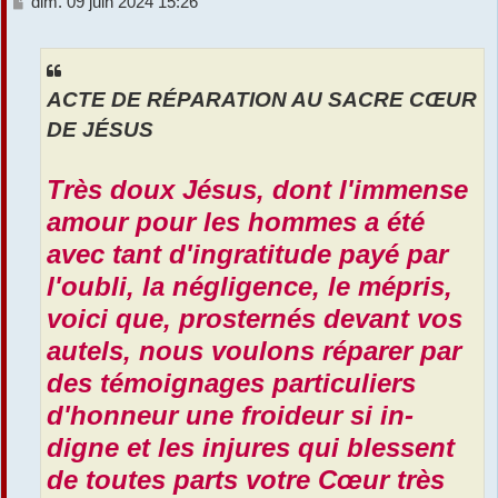
M
dim. 09 juin 2024 15:26
e
r
s
s
a
ACTE DE RÉPARATION AU SACRE CŒUR
g
e
DE JÉSUS
Très doux Jésus, dont l'immense
amour pour les hommes a été
avec tant d'ingratitude payé par
l'oubli, la négligence, le mépris,
voici que, prosternés devant vos
autels, nous voulons réparer par
des témoignages particuliers
d'honneur une froideur si in-
digne et les injures qui blessent
de toutes parts votre Cœur très