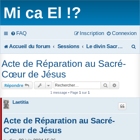
Mi ca El !?
FAQ
Inscription
Connexion
R
Accueil du forum
Sessions
Le divin Sacré-Coeur de Jésus
e
Acte de Réparation au Sacré-
c
Cœur de Jésus
h
Rechercher
Recherche 
Répondre
e
1 message • Page
1
sur
1
Laetitia
r
c
Acte de Réparation au Sacré-
h
Cœur de Jésus
e