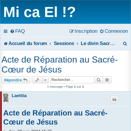
Mi ca El !?
FAQ
Inscription
Connexion
R
Accueil du forum
Sessions
Le divin Sacré-Coeur de Jésus
e
Acte de Réparation au Sacré-
c
Cœur de Jésus
h
Rechercher
Recherche 
Répondre
e
1 message • Page
1
sur
1
Laetitia
r
c
Acte de Réparation au Sacré-
h
Cœur de Jésus
e