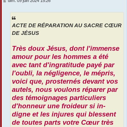
M
dim. 09 juin 2024 15:26
e
r
s
s
a
ACTE DE RÉPARATION AU SACRE CŒUR
g
e
DE JÉSUS
Très doux Jésus, dont l'immense
amour pour les hommes a été
avec tant d'ingratitude payé par
l'oubli, la négligence, le mépris,
voici que, prosternés devant vos
autels, nous voulons réparer par
des témoignages particuliers
d'honneur une froideur si in-
digne et les injures qui blessent
de toutes parts votre Cœur très