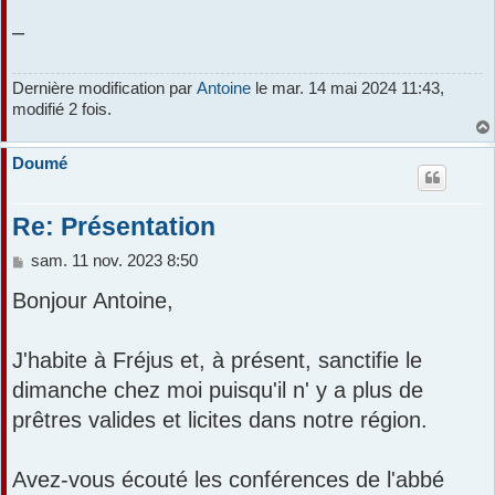
–
Dernière modification par
Antoine
le mar. 14 mai 2024 11:43,
modifié 2 fois.
Doumé
Re: Présentation
M
sam. 11 nov. 2023 8:50
e
Bonjour Antoine,
s
s
a
J'habite à Fréjus et, à présent, sanctifie le
g
e
dimanche chez moi puisqu'il n' y a plus de
prêtres valides et licites dans notre région.
Avez-vous écouté les conférences de l'abbé