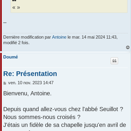
a
r
« »
g
e
–
Dernière modification par
Antoine
le mar. 14 mai 2024 11:43,
modifié 2 fois.
Doumé
Re: Présentation
M
ven. 10 nov. 2023 14:47
e
Bienvenu, Antoine.
s
s
a
Depuis quand allez-vous chez l'abbé Seuillot ?
g
e
Nous sommes-nous croisés ?
J'étais un fidèle de sa chapelle jusqu'en avril de