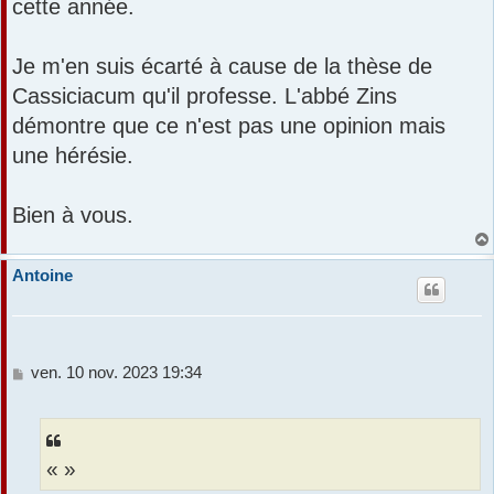
cette année.
Je m'en suis écarté à cause de la thèse de
Cassiciacum qu'il professe. L'abbé Zins
démontre que ce n'est pas une opinion mais
une hérésie.
Bien à vous.
Antoine
M
ven. 10 nov. 2023 19:34
e
s
s
a
« »
g
e