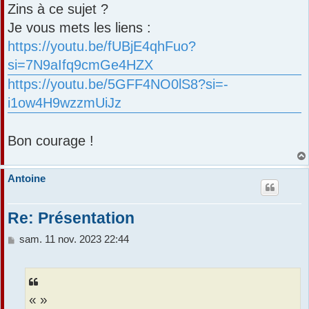
Zins à ce sujet ?
Je vous mets les liens :
https://youtu.be/fUBjE4qhFuo?
si=7N9aIfq9cmGe4HZX
https://youtu.be/5GFF4NO0lS8?si=-
i1ow4H9wzzmUiJz
Bon courage !
Antoine
Re: Présentation
M
sam. 11 nov. 2023 22:44
e
s
s
a
« »
g