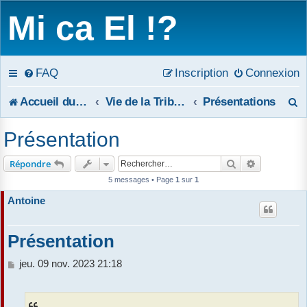
Mi ca El !?
FAQ
Inscription
Connexion
R
Accueil du forum
Vie de la Tribune
Présentations
e
Présentation
c
Rechercher
Recherche 
Répondre
h
5 messages • Page
1
sur
1
e
Antoine
r
Présentation
c
M
jeu. 09 nov. 2023 21:18
h
e
s
e
s