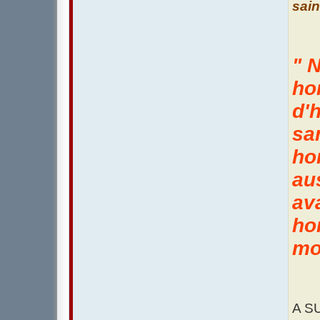
sain
" 
ho
d'
sa
ho
au
av
ho
mo
A SU