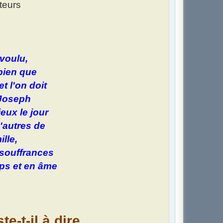
teurs
 voulu,
 bien que
t l'on doit
 Joseph
ieux le jour
d'autres de
lle,
 souffrances
rps et en âme
e-t-il à dire