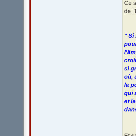
Ce 
de l'
" Si
pour
l'âm
croi
si g
où, 
la p
qui 
et l
dans
Et
s