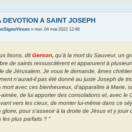
A DEVOTION A SAINT JOSEPH
ocSignoVinces
»
mer. 04 mai 2022 12:48
us lisons, dit
Gerson,
qu'à la mort du Sauveur, un g
re de saints ressuscitèrent et apparurent à plusieu
ille de Jérusalem. Je vous le demande, âmes chrétie
ent n'aurait-il pas été donné au juste Joseph de tr
a mort avec ces bienheureux, d'apparaître à Marie, 
-aimée, de lui apporter des consolations et, avec le C
evant vers les cieux, de monter lui-même dans ce sé
a gloire, pour s'asseoir à la droite de Jésus et y jouir
 les plus parfaits ? "