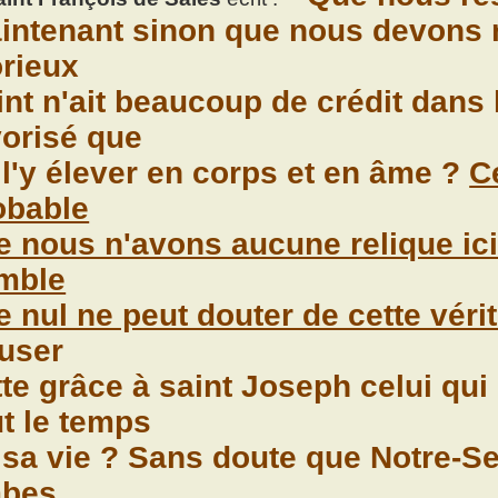
intenant sinon que nous devons 
orieux
nt n'ait beaucoup de crédit dans le
vorisé que
 l'y élever en corps et en âme ?
C
obable
e nous n'avons aucune relique ici-
mble
e nul ne peut douter de cette vérit
fuser
tte grâce à saint Joseph celui qui 
ut le temps
 sa vie ? Sans doute que Notre-S
mbes,