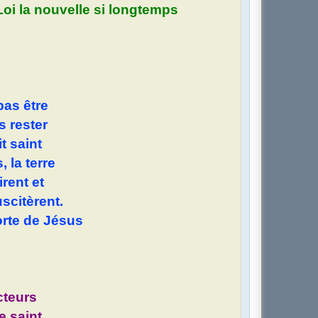
oi la nouvelle si longtemps
pas être
s rester
t saint
 la terre
irent et
scitèrent.
orte de Jésus
cteurs
e saint