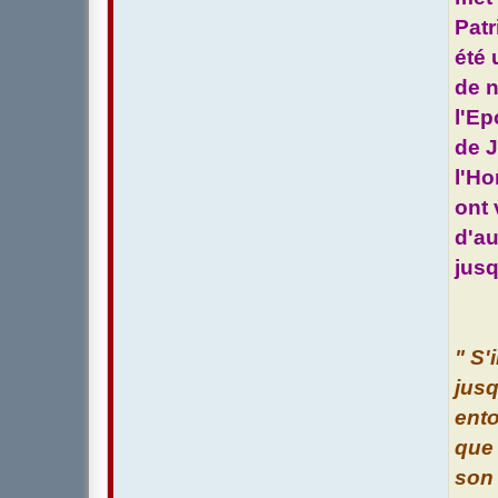
Patr
été 
de n
l'Ep
de J
l'Ho
ont 
d'au
jusq
" S'
jusq
ento
que 
son 