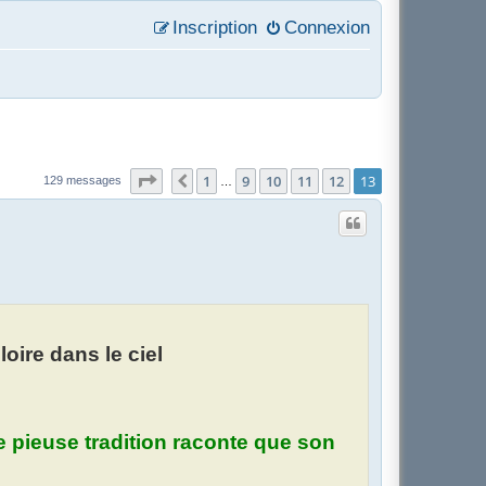
Inscription
Connexion
Page
13
sur
13
1
9
10
11
12
13
Précédent
129 messages
…
oire dans le ciel
e pieuse tradition raconte que son