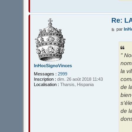
Re: L
M
par
InH
e
s
s
a
" No
g
e
nomb
InHocSignoVinces
la v
Messages :
2999
comm
Inscription :
dim. 26 août 2018 11:43
Localisation :
Tharsis, Hispania
de l
bien
s'él
de l
dons