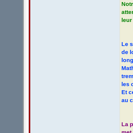
Notr
atte
leur
Le s
de l
long
Math
trem
les 
Et c
au c
La p
met 