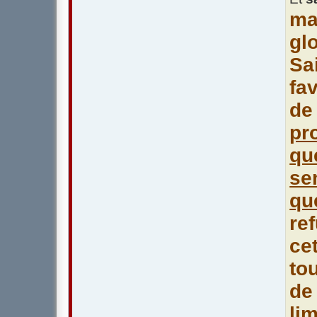
ma
gl
Sai
fa
de
pr
qu
se
qu
re
ce
to
de
li