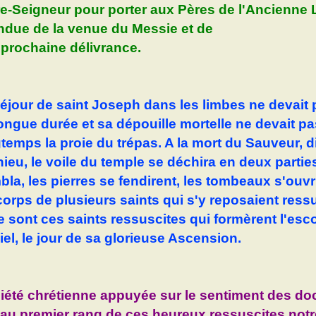
e-Seigneur pour porter aux Pères de l'Ancienne L
ndue de la venue du Messie et de
 prochaine délivrance.
éjour de saint Joseph dans les limbes ne devait 
ongue durée et sa dépouille mortelle ne devait pa
temps la proie du trépas. A la mort du Sauveur, di
ieu, le voile du temple se déchira en deux parties,
bla, les pierres se fendirent, les tombeaux s'ouvr
corps de plusieurs saints qui s'y reposaient ressu
e sont ces saints ressuscites qui formèrent l'esc
iel, le jour de sa glorieuse Ascension.
iété chrétienne appuyée sur le sentiment des do
au premier rang de ces heureux ressuscites notr