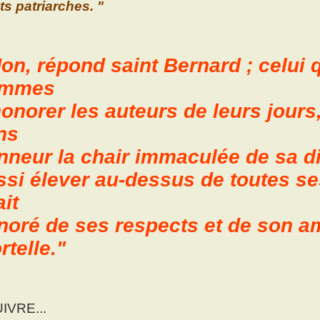
ts patriarches. "
Non, répond saint Bernard ; celui 
mmes
honorer les auteurs de leurs jours
ns
nneur la chair immaculée de sa div
ssi élever au-dessus de toutes ses
ait
noré de ses respects et de son a
rtelle."
IVRE...