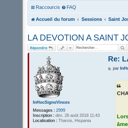
Raccourcis
FAQ
Accueil du forum
Sessions
Saint Jo
LA DEVOTION A SAINT 
R
Répondre
Re: 
M
par
InH
e
s
s
a
CHAP
g
e
InHocSignoVinces
Messages :
2999
Inscription :
dim. 26 août 2018 11:43
Lors
Localisation :
Tharsis, Hispania
âme 