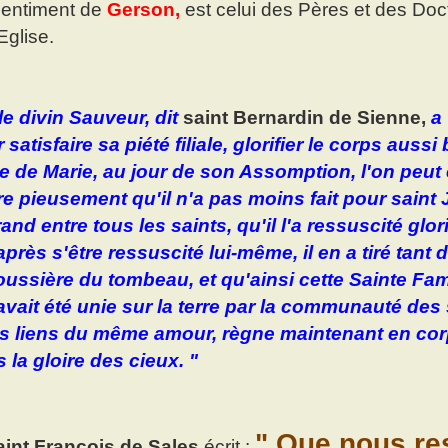
sentiment de
Gerson,
est celui des Pères et des Doc
Eglise.
 le divin Sauveur, dit
saint Bernardin de Sienne,
a
 satisfaire sa piété filiale, glorifier le corps aussi
e de Marie, au jour de son Assomption, l'on peut e
re pieusement qu'il n'a pas moins fait pour saint
rand entre tous les saints, qu'il l'a ressuscité glor
après s'être ressuscité lui-même, il en a tiré tant 
oussière du tombeau, et qu'ainsi cette Sainte Fami
avait été unie sur la terre par la communauté des
es liens du même amour, règne maintenant en co
 la gloire des cieux. "
" Que nous rest
aint François de Sales
écrit :