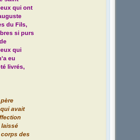
ceux qui ont
 auguste
s du Fils,
bres si purs
 de
yeux qui
n'a eu
é livrés,
n père
qui avait
ffection
l laissé
s corps des