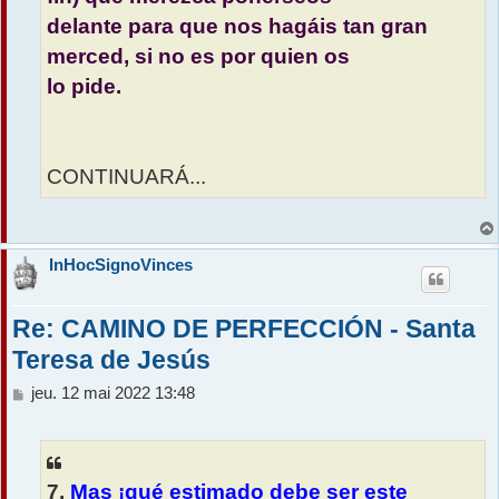
delante para que nos hagáis tan gran
merced, si no es por quien os
lo pide.
CONTINUARÁ...
InHocSignoVinces
Re: CAMINO DE PERFECCIÓN - Santa
Teresa de Jesús
M
jeu. 12 mai 2022 13:48
e
s
s
a
7.
Mas ¡qué estimado debe ser este
g