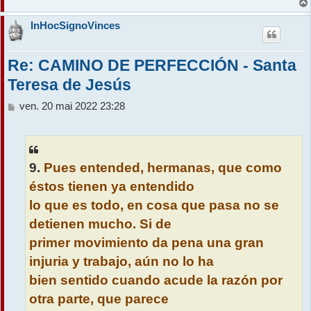
InHocSignoVinces
Re: CAMINO DE PERFECCIÓN - Santa
Teresa de Jesús
M
ven. 20 mai 2022 23:28
e
s
s
a
9.
Pues entended, hermanas, que como
g
e
éstos tienen ya entendido
lo que es todo, en cosa que pasa no se
detienen mucho. Si de
primer movimiento da pena una gran
injuria y trabajo, aún no lo ha
bien sentido cuando acude la razón por
otra parte, que parece