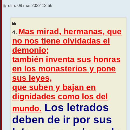
M
dim. 08 mai 2022 12:56
r
e
s
s
a
Mas mirad, hermanas, que
g
4.
e
no nos tiene olvidadas el
demonio;
también inventa sus honras
en los monasterios y pone
sus leyes,
que suben y bajan en
dignidades como los del
Los letrados
mundo.
deben de ir por sus