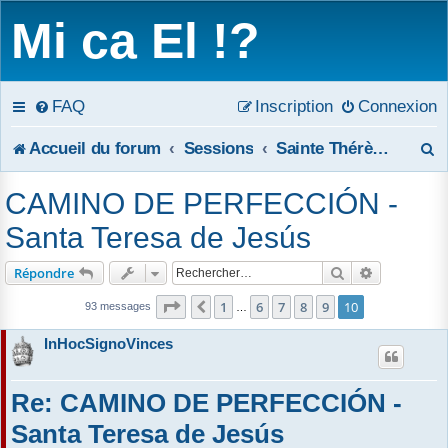
Mi ca El !?
FAQ
Inscription
Connexion
R
Accueil du forum
Sessions
Sainte Thérèse d'Avila
e
CAMINO DE PERFECCIÓN -
c
Santa Teresa de Jesús
h
Rechercher
Recherche 
Répondre
e
Page
10
sur
10
1
6
7
8
9
10
Précédent
93 messages
…
r
InHocSignoVinces
c
Re: CAMINO DE PERFECCIÓN -
h
Santa Teresa de Jesús
e