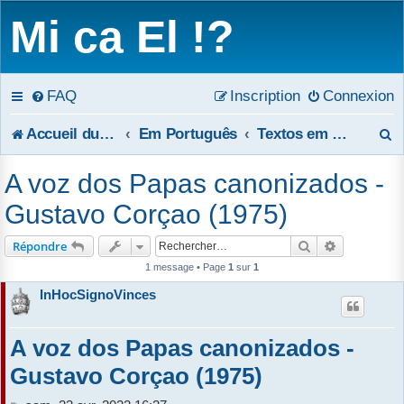
Mi ca El !?
FAQ
Inscription
Connexion
R
Accueil du forum
Em Português
Textos em português
e
A voz dos Papas canonizados -
c
Gustavo Corçao (1975)
h
Rechercher
Recherche 
Répondre
e
1 message • Page
1
sur
1
InHocSignoVinces
r
c
A voz dos Papas canonizados -
h
Gustavo Corçao (1975)
e