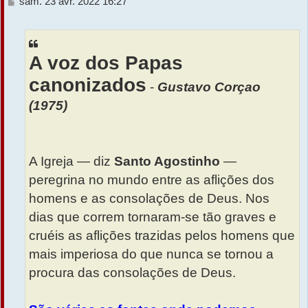
M
sam. 23 avr. 2022 16:27
e
r
s
s
a
A voz dos Papas
g
e
canonizados
-
Gustavo Corçao
(1975)
A Igreja — diz
Santo Agostinho
—
peregrina no mundo entre as aflições dos
homens e as consolações de Deus. Nos
dias que correm tornaram-se tão graves e
cruéis as aflições trazidas pelos homens que
mais imperiosa do que nunca se tornou a
procura das consolações de Deus.