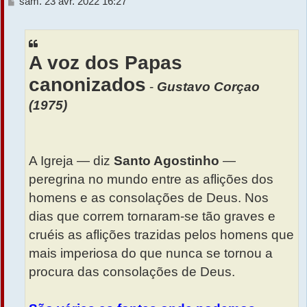
M
sam. 23 avr. 2022 16:27
e
r
s
s
a
A voz dos Papas
g
e
canonizados
-
Gustavo Corçao
(1975)
A Igreja — diz
Santo Agostinho
—
peregrina no mundo entre as aflições dos
homens e as consolações de Deus. Nos
dias que correm tornaram-se tão graves e
cruéis as aflições trazidas pelos homens que
mais imperiosa do que nunca se tornou a
procura das consolações de Deus.