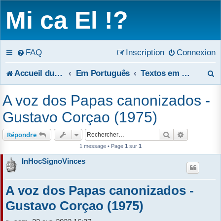
Mi ca El !?
FAQ
Inscription
Connexion
R
Accueil du forum
Em Português
Textos em português
e
A voz dos Papas canonizados -
c
Gustavo Corçao (1975)
h
Rechercher
Recherche 
Répondre
e
1 message • Page
1
sur
1
InHocSignoVinces
r
c
A voz dos Papas canonizados -
h
Gustavo Corçao (1975)
e