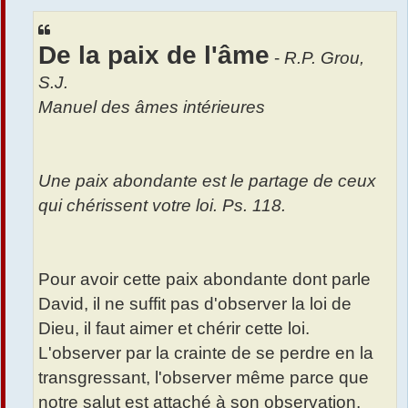
s
r
s
a
De la paix de l'âme
g
-
R.P. Grou,
e
S.J.
Manuel des âmes intérieures
Une paix abondante est le partage de ceux
qui chérissent votre loi. Ps. 118.
Pour avoir cette paix abondante dont parle
David, il ne suffit pas d'observer la loi de
Dieu, il faut aimer et chérir cette loi.
L'observer par la crainte de se perdre en la
transgressant, l'observer même parce que
notre salut est attaché à son observation,