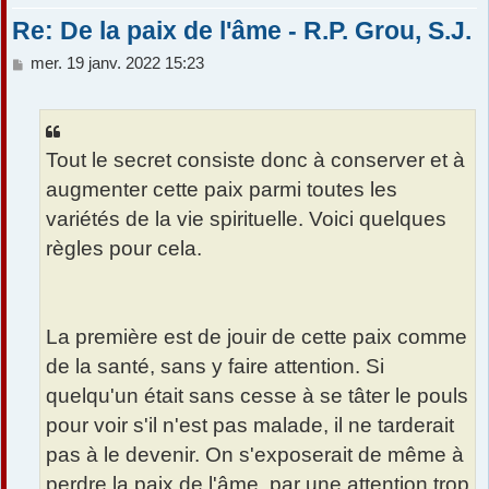
Re: De la paix de l'âme - R.P. Grou, S.J.
M
mer. 19 janv. 2022 15:23
e
s
s
a
Tout le secret consiste donc à conserver et à
g
e
augmenter cette paix parmi toutes les
variétés de la vie spirituelle. Voici quelques
règles pour cela.
La première est de jouir de cette paix comme
de la santé, sans y faire attention. Si
quelqu'un était sans cesse à se tâter le pouls
pour voir s'il n'est pas malade, il ne tarderait
pas à le devenir. On s'exposerait de même à
perdre la paix de l'âme, par une attention trop