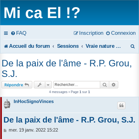
Mi ca El !?
FAQ
Inscription
Connexion
R
Accueil du forum
Sessions
Vraie nature de la Charité
e
De la paix de l'âme - R.P. Grou,
c
S.J.
h
Rechercher
Recherche 
Répondre
e
4 messages • Page
1
sur
1
InHocSignoVinces
r
c
De la paix de l'âme - R.P. Grou, S.J.
h
M
mer. 19 janv. 2022 15:22
e
e