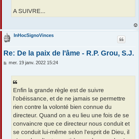
A SUIVRE...
InHocSignoVinces
Re: De la paix de l'âme - R.P. Grou, S.J.
M
mer. 19 janv. 2022 15:24
e
s
s
a
Enfin la grande règle est de suivre
g
e
l'obéissance, et de ne jamais se permettre
rien contre la volonté bien connue du
directeur. Quand on a eu lieu une fois de se
convaincre que ce directeur nous conduit et
se conduit lui-même selon l'esprit de Dieu, il