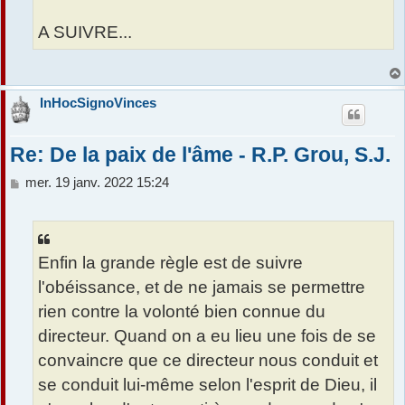
A SUIVRE...
InHocSignoVinces
Re: De la paix de l'âme - R.P. Grou, S.J.
M
mer. 19 janv. 2022 15:24
e
s
s
a
Enfin la grande règle est de suivre
g
e
l'obéissance, et de ne jamais se permettre
rien contre la volonté bien connue du
directeur. Quand on a eu lieu une fois de se
convaincre que ce directeur nous conduit et
se conduit lui-même selon l'esprit de Dieu, il