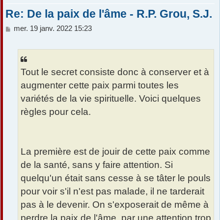
Re: De la paix de l'âme - R.P. Grou, S.J.
M
mer. 19 janv. 2022 15:23
e
s
s
a
Tout le secret consiste donc à conserver et à
g
e
augmenter cette paix parmi toutes les
variétés de la vie spirituelle. Voici quelques
règles pour cela.
La première est de jouir de cette paix comme
de la santé, sans y faire attention. Si
quelqu'un était sans cesse à se tâter le pouls
pour voir s'il n'est pas malade, il ne tarderait
pas à le devenir. On s'exposerait de même à
perdre la paix de l'âme, par une attention trop