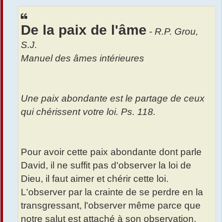
s
r
s
a
De la paix de l'âme
g
-
R.P. Grou,
e
S.J.
Manuel des âmes intérieures
Une paix abondante est le partage de ceux
qui chérissent votre loi. Ps. 118.
Pour avoir cette paix abondante dont parle
David, il ne suffit pas d'observer la loi de
Dieu, il faut aimer et chérir cette loi.
L'observer par la crainte de se perdre en la
transgressant, l'observer même parce que
notre salut est attaché à son observation,