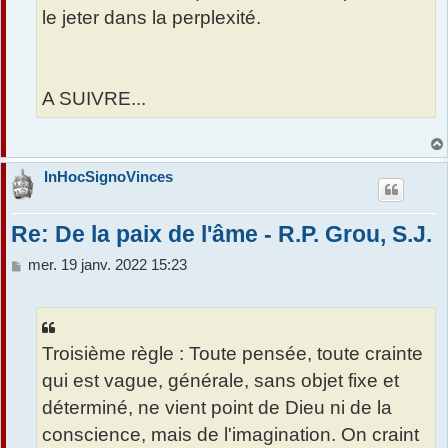
le jeter dans la perplexité.
A SUIVRE...
InHocSignoVinces
Re: De la paix de l'âme - R.P. Grou, S.J.
M
mer. 19 janv. 2022 15:23
e
s
s
a
Troisième règle : Toute pensée, toute crainte
g
e
qui est vague, générale, sans objet fixe et
déterminé, ne vient point de Dieu ni de la
conscience, mais de l'imagination. On craint