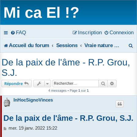
Mi ca El !?
FAQ
Inscription
Connexion
R
Accueil du forum
Sessions
Vraie nature de la Charité
e
De la paix de l'âme - R.P. Grou,
c
S.J.
h
Rechercher
Recherche 
Répondre
e
4 messages • Page
1
sur
1
InHocSignoVinces
r
c
De la paix de l'âme - R.P. Grou, S.J.
h
M
mer. 19 janv. 2022 15:22
e
e