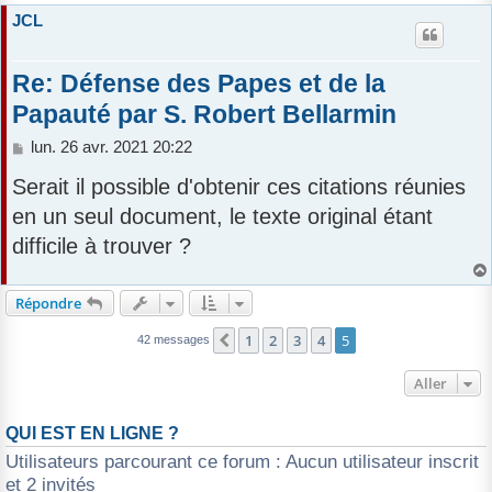
JCL
Re: Défense des Papes et de la
Papauté par S. Robert Bellarmin
M
lun. 26 avr. 2021 20:22
e
Serait il possible d'obtenir ces citations réunies
s
s
en un seul document, le texte original étant
a
difficile à trouver ?
g
e
Répondre
1
2
3
4
5
Précédent
42 messages
Aller
QUI EST EN LIGNE ?
Utilisateurs parcourant ce forum : Aucun utilisateur inscrit
et 2 invités