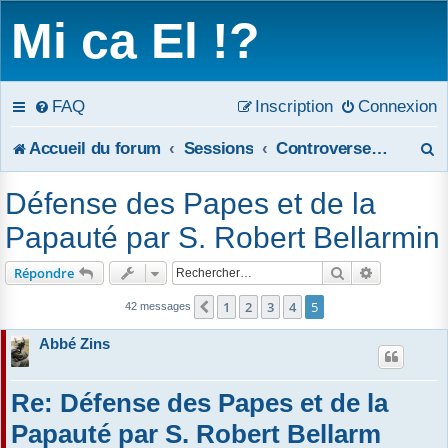
Mi ca El !?
FAQ
Inscription
Connexion
R
Accueil du forum
Sessions
Controverses historiques sur certains papes
e
Défense des Papes et de la
c
Papauté par S. Robert Bellarmin
h
Rechercher
Recherche 
Répondre
e
1
2
3
4
5
Précédent
42 messages
r
Abbé Zins
c
Re: Défense des Papes et de la
h
Papauté par S. Robert Bellarm
e