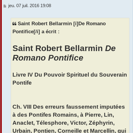
M
jeu. 07 juil. 2016 19:08
r
e
s
s
Saint Robert Bellarmin [i]De Romano
a
Pontifice[/i] a écrit :
g
e
Saint Robert Bellarmin
De
Romano Pontifice
Livre IV Du Pouvoir Spirituel du Souverain
Pontife
Ch. VIII Des erreurs faussement imputées
à des Pontifes Romains, à Pierre, Lin,
Anaclet, Télesphore, Victor, Zéphyrin,
Urbain, Pontien, Corneille et Marcellin, qui