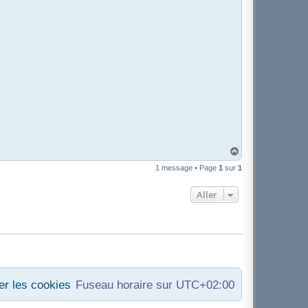
H
a
1 message • Page
1
sur
1
u
t
Aller
r les cookies
Fuseau horaire sur
UTC+02:00