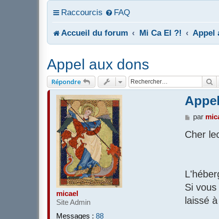
Raccourcis
FAQ
Accueil du forum
Mi Ca El ?!
Appel 
Appel aux dons
R
Répondre
Appel
M
par
mic
e
Cher le
s
s
a
g
e
L'héber
Si vous
micael
laissé 
Site Admin
Messages :
88