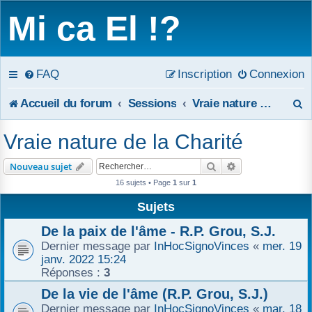
Mi ca El !?
FAQ
Inscription
Connexion
R
Accueil du forum
Sessions
Vraie nature de la Charité
e
Vraie nature de la Charité
c
Rechercher
Recherche avanc
Nouveau sujet
h
16 sujets • Page
1
sur
1
e
Sujets
r
De la paix de l'âme - R.P. Grou, S.J.
Dernier message par
InHocSignoVinces
«
mer. 19
c
janv. 2022 15:24
Réponses :
3
h
De la vie de l'âme (R.P. Grou, S.J.)
e
Dernier message par
InHocSignoVinces
«
mar. 18