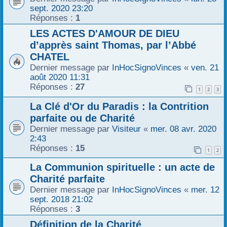
sept. 2020 23:20
Réponses :
1
LES ACTES D'AMOUR DE DIEU
d’apprès saint Thomas, par l’Abbé
CHATEL
Dernier message par
InHocSignoVinces
«
ven. 21
août 2020 11:31
Réponses :
27
1
2
3
La Clé d'Or du Paradis : la Contrition
parfaite ou de Charité
Dernier message par
Visiteur
«
mer. 08 avr. 2020
2:43
Réponses :
15
1
2
La Communion spirituelle : un acte de
Charité parfaite
Dernier message par
InHocSignoVinces
«
mer. 12
sept. 2018 21:02
Réponses :
3
Définition de la Charité