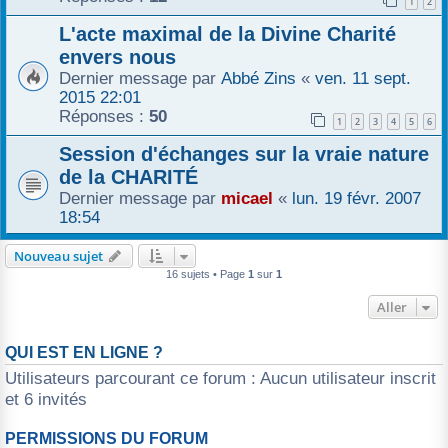
1
2
L'acte maximal de la Divine Charité
envers nous
Dernier message par
Abbé Zins
«
ven. 11 sept.
2015 22:01
Réponses :
50
1
2
3
4
5
6
Session d'échanges sur la vraie nature
de la CHARITÉ
Dernier message par
micael
«
lun. 19 févr. 2007
18:54
Nouveau sujet
16 sujets • Page
1
sur
1
Aller
QUI EST EN LIGNE ?
Utilisateurs parcourant ce forum : Aucun utilisateur inscrit
et 6 invités
PERMISSIONS DU FORUM