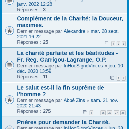
janv. 2022 12:28
r
Réponses :
3
Complément de la Charité: la Douceur,
maximes.
Dernier message par
Alexandre
«
mar. 28 sept.
2021 16:22
Réponses :
25
1
2
3
La charité parfaite et les béatitudes -
Fr. Reg. Garrigou-Lagrange, O.P.
Dernier message par
InHocSignoVinces
«
jeu. 10
déc. 2020 13:59
Réponses :
11
1
2
Le salut est-il la fin suprême de
l'homme ?
Dernier message par
Abbé Zins
«
sam. 21 nov.
2020 21:43
Réponses :
275
1
25
26
27
28
…
Prières pour demander la Charité.
Dernier message par
InHocSignoVinces
«
lun. 28