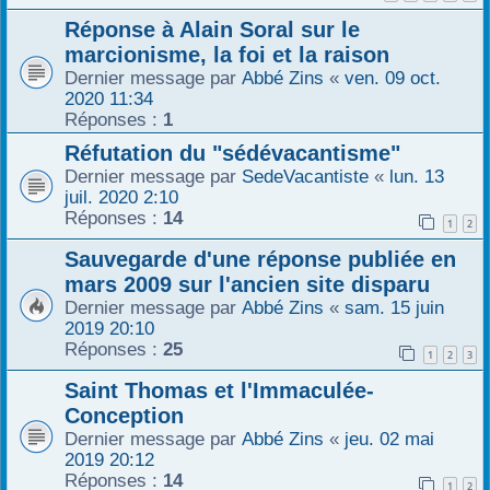
Réponse à Alain Soral sur le
marcionisme, la foi et la raison
Dernier message par
Abbé Zins
«
ven. 09 oct.
2020 11:34
Réponses :
1
Réfutation du "sédévacantisme"
Dernier message par
SedeVacantiste
«
lun. 13
juil. 2020 2:10
Réponses :
14
1
2
Sauvegarde d'une réponse publiée en
mars 2009 sur l'ancien site disparu
Dernier message par
Abbé Zins
«
sam. 15 juin
2019 20:10
Réponses :
25
1
2
3
Saint Thomas et l'Immaculée-
Conception
Dernier message par
Abbé Zins
«
jeu. 02 mai
2019 20:12
Réponses :
14
1
2