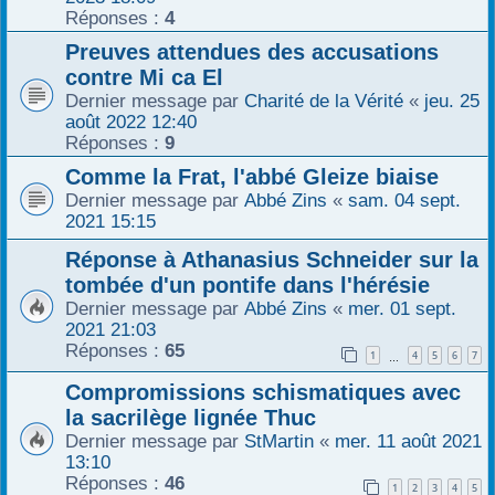
Réponses :
4
Preuves attendues des accusations
contre Mi ca El
Dernier message par
Charité de la Vérité
«
jeu. 25
août 2022 12:40
Réponses :
9
Comme la Frat, l'abbé Gleize biaise
Dernier message par
Abbé Zins
«
sam. 04 sept.
2021 15:15
Réponse à Athanasius Schneider sur la
tombée d'un pontife dans l'hérésie
Dernier message par
Abbé Zins
«
mer. 01 sept.
2021 21:03
Réponses :
65
1
4
5
6
7
…
Compromissions schismatiques avec
la sacrilège lignée Thuc
Dernier message par
StMartin
«
mer. 11 août 2021
13:10
Réponses :
46
1
2
3
4
5