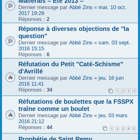
Mallerais – Eté 2013 –
Dernier message par
Abbé Zins
«
mar. 10 oct.
2017 19:29
Réponses :
2
Réponse à diverses objections de "la
question"
Dernier message par
Abbé Zins
«
sam. 03 sept.
2016 15:15
Réponses :
6
Réfutation du Petit "Caté-Schisme"
d'Avrillé
Dernier message par
Abbé Zins
«
jeu. 16 juin
2016 11:41
Réponses :
34
1
2
3
4
Réfutations de boulettes que la FSSPX
traîne comme un boulet
Dernier message par
Abbé Zins
«
jeu. 03 mars
2016 21:12
Réponses :
44
1
2
3
4
5
Prophétie de Saint Remy