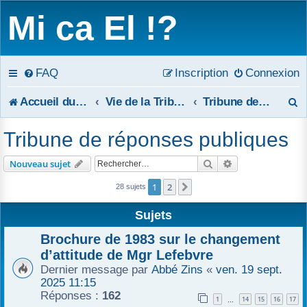
Mi ca El !?
FAQ
Inscription
Connexion
R
Accueil du forum
Vie de la Tribune
Tribune de réponses publiques
e
Tribune de réponses publiques
c
Rechercher
Recherche avanc
Nouveau sujet
h
1
2
Suivant
28 sujets
e
Sujets
r
Brochure de 1983 sur le changement
c
d’attitude de Mgr Lefebvre
Dernier message par
Abbé Zins
«
ven. 19 sept.
h
2025 11:15
Réponses :
162
e
1
14
15
16
17
…