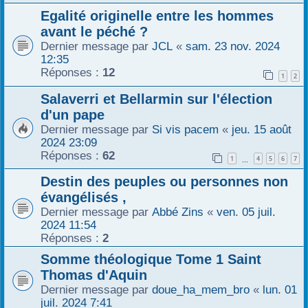
Egalité originelle entre les hommes
avant le péché ?
Dernier message par
JCL
«
sam. 23 nov. 2024
12:35
Réponses :
12
1
2
Salaverri et Bellarmin sur l'élection
d'un pape
Dernier message par
Si vis pacem
«
jeu. 15 août
2024 23:09
Réponses :
62
1
4
5
6
7
…
Destin des peuples ou personnes non
évangélisés ,
Dernier message par
Abbé Zins
«
ven. 05 juil.
2024 11:54
Réponses :
2
Somme théologique Tome 1 Saint
Thomas d'Aquin
Dernier message par
doue_ha_mem_bro
«
lun. 01
juil. 2024 7:41