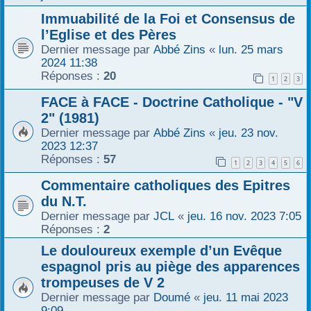
Immuabilité de la Foi et Consensus de
l’Eglise et des Pères
Dernier message par
Abbé Zins
«
lun. 25 mars
2024 11:38
Réponses :
20
1
2
3
FACE à FACE - Doctrine Catholique - "V
2" (1981)
Dernier message par
Abbé Zins
«
jeu. 23 nov.
2023 12:37
Réponses :
57
1
2
3
4
5
6
Commentaire catholiques des Epitres
du N.T.
Dernier message par
JCL
«
jeu. 16 nov. 2023 7:05
Réponses :
2
Le douloureux exemple d’un Evêque
espagnol pris au piège des apparences
trompeuses de V 2
Dernier message par
Doumé
«
jeu. 11 mai 2023
9:09