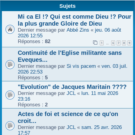
Sujets
r
Mi ca El !? Qui est comme Dieu !? Pour
la plus grande Gloire de Dieu
Dernier message par
Abbé Zins
«
jeu. 06 août
2026 12:55
Réponses :
82
1
6
7
8
9
…
Continuité de l'Eglise militante sans
Eveques...
Dernier message par
Si vis pacem
«
ven. 03 juil.
2026 22:53
Réponses :
5
"Evolution" de Jacques Maritain ????
Dernier message par
JCL
«
lun. 11 mai 2026
23:16
Réponses :
2
Actes de foi et science de ce qu'on
croit...
Dernier message par
JCL
«
sam. 25 avr. 2026
17:57