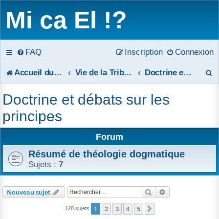
Mi ca El !?
FAQ
Inscription
Connexion
R
Accueil du forum
Vie de la Tribune
Doctrine et débats sur les principes
e
Doctrine et débats sur les
c
principes
h
Forum
e
Résumé de théologie dogmatique
r
Sujets :
7
c
Rechercher
Recherche avanc
Nouveau sujet
h
1
2
3
4
5
Suivant
120 sujets
e