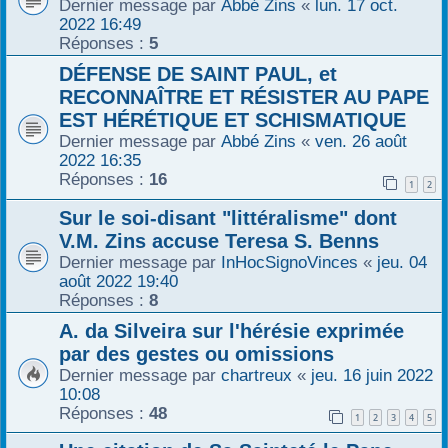
Dernier message par
Abbé Zins
«
lun. 17 oct.
2022 16:49
Réponses :
5
DÉFENSE DE SAINT PAUL, et
RECONNAÎTRE ET RÉSISTER AU PAPE
EST HÉRÉTIQUE ET SCHISMATIQUE
Dernier message par
Abbé Zins
«
ven. 26 août
2022 16:35
Réponses :
16
1
2
Sur le soi-disant "littéralisme" dont
V.M. Zins accuse Teresa S. Benns
Dernier message par
InHocSignoVinces
«
jeu. 04
août 2022 19:40
Réponses :
8
A. da Silveira sur l'hérésie exprimée
par des gestes ou omissions
Dernier message par
chartreux
«
jeu. 16 juin 2022
10:08
Réponses :
48
1
2
3
4
5