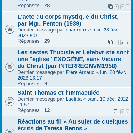
Réponses :
28
1
2
3
L'acte du corps mystique du Christ,
par Mgr. Fenton (1939)
Dernier message par
chartreux
«
mar. 28 févr.
2023 8:01
Réponses :
29
1
2
3
Les sectes Thuciste et Lefebvriste sont
une "église" EXOGÈNE, sans Vicaire
du Christ (par INTERREGNVM1958)
Dernier message par
Frère Arnaud
«
lun. 20 févr.
2023 13:17
Réponses :
9
Saint Thomas et l'Immaculée
Dernier message par
Laetitia
«
sam. 10 déc. 2022
11:57
Réponses :
12
1
2
Réactions au fil « Au sujet de quelques
écrits de Teresa Benns »