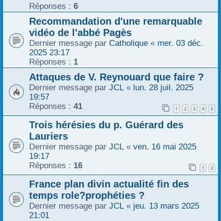
Réponses :
6
Recommandation d'une remarquable
vidéo de l'abbé Pagès
Dernier message par
Catholique
«
mer. 03 déc.
2025 23:17
Réponses :
1
Attaques de V. Reynouard que faire ?
Dernier message par
JCL
«
lun. 28 juil. 2025
19:57
Réponses :
41
1
2
3
4
5
Trois hérésies du p. Guérard des
Lauriers
Dernier message par
JCL
«
ven. 16 mai 2025
19:17
Réponses :
16
1
2
France plan divin actualité fin des
temps role?prophéties ?
Dernier message par
JCL
«
jeu. 13 mars 2025
21:01