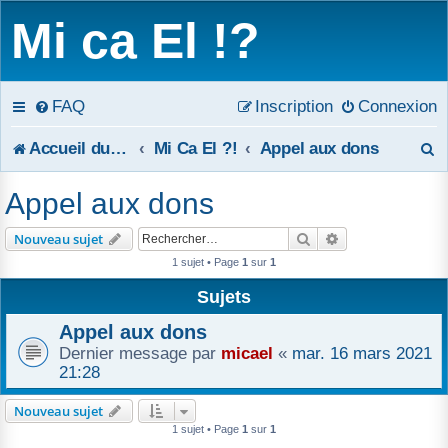
Mi ca El !?
FAQ
Inscription
Connexion
R
Accueil du forum
Mi Ca El ?!
Appel aux dons
e
Appel aux dons
c
Rechercher
Recherche avanc
Nouveau sujet
h
1 sujet • Page
1
sur
1
e
Sujets
r
Appel aux dons
Dernier message par
micael
«
mar. 16 mars 2021
c
21:28
h
Nouveau sujet
1 sujet • Page
1
sur
1
e