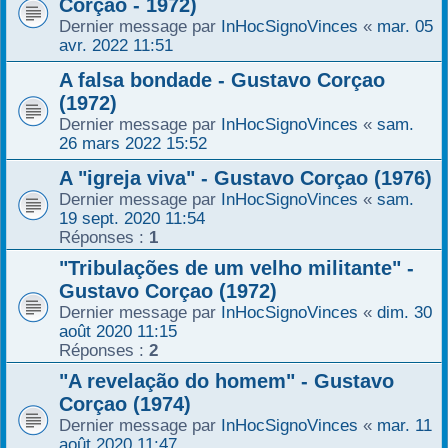
Corçao - 1972)
r
Dernier message par
InHocSignoVinces
«
mar. 05
avr. 2022 11:51
A falsa bondade - Gustavo Corçao
(1972)
Dernier message par
InHocSignoVinces
«
sam.
26 mars 2022 15:52
A "igreja viva" - Gustavo Corçao (1976)
Dernier message par
InHocSignoVinces
«
sam.
19 sept. 2020 11:54
Réponses :
1
"Tribulações de um velho militante" -
Gustavo Corçao (1972)
Dernier message par
InHocSignoVinces
«
dim. 30
août 2020 11:15
Réponses :
2
"A revelação do homem" - Gustavo
Corçao (1974)
Dernier message par
InHocSignoVinces
«
mar. 11
août 2020 11:47