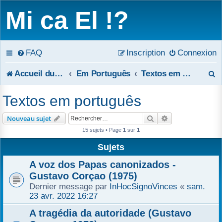
Mi ca El !?
FAQ
Inscription
Connexion
R
Accueil du forum
Em Português
Textos em português
e
Textos em português
c
Rechercher
Recherche avanc
Nouveau sujet
h
15 sujets • Page
1
sur
1
e
Sujets
r
A voz dos Papas canonizados -
Gustavo Corçao (1975)
c
Dernier message par
InHocSignoVinces
«
sam.
23 avr. 2022 16:27
h
A tragédia da autoridade (Gustavo
e