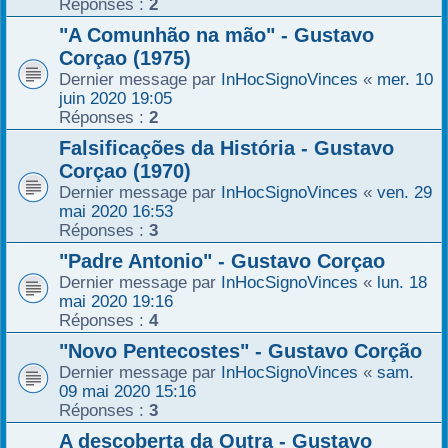
Réponses :
2
"A Comunhão na mão" - Gustavo
Corçao (1975)
Dernier message par
InHocSignoVinces
«
mer. 10
juin 2020 19:05
Réponses :
2
Falsificações da História - Gustavo
Corçao (1970)
Dernier message par
InHocSignoVinces
«
ven. 29
mai 2020 16:53
Réponses :
3
"Padre Antonio" - Gustavo Corçao
Dernier message par
InHocSignoVinces
«
lun. 18
mai 2020 19:16
Réponses :
4
"Novo Pentecostes" - Gustavo Corção
Dernier message par
InHocSignoVinces
«
sam.
09 mai 2020 15:16
Réponses :
3
A descoberta da Outra - Gustavo