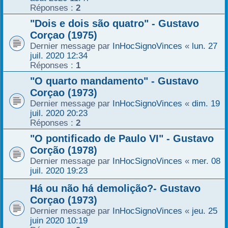
Réponses :
2
"Dois e dois são quatro" - Gustavo
Corçao (1975)
Dernier message par
InHocSignoVinces
«
lun. 27
juil. 2020 12:34
Réponses :
1
"O quarto mandamento" - Gustavo
Corçao (1973)
Dernier message par
InHocSignoVinces
«
dim. 19
juil. 2020 20:23
Réponses :
2
"O pontificado de Paulo VI" - Gustavo
Corção (1978)
Dernier message par
InHocSignoVinces
«
mer. 08
juil. 2020 19:23
Há ou não há demolição?- Gustavo
Corçao (1973)
Dernier message par
InHocSignoVinces
«
jeu. 25
juin 2020 10:19