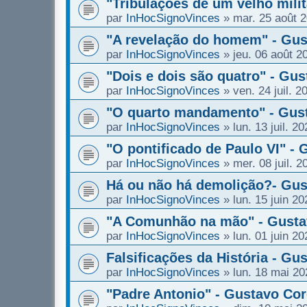
"Tribulações de um velho mili
par
InHocSignoVinces
»
mar. 25 août 
"A revelação do homem" - Gus
par
InHocSignoVinces
»
jeu. 06 août 2
"Dois e dois são quatro" - Gu
par
InHocSignoVinces
»
ven. 24 juil. 2
"O quarto mandamento" - Gust
par
InHocSignoVinces
»
lun. 13 juil. 2
"O pontificado de Paulo VI" -
par
InHocSignoVinces
»
mer. 08 juil. 
Há ou não há demolição?- Gus
par
InHocSignoVinces
»
lun. 15 juin 2
"A Comunhão na mão" - Gusta
par
InHocSignoVinces
»
lun. 01 juin 2
Falsificações da História - Gu
par
InHocSignoVinces
»
lun. 18 mai 20
"Padre Antonio" - Gustavo Co