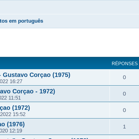
tos em português
cher
cherche avancée
RÉPONSES
- Gustavo Corçao (1975)
R
0
2022 16:27
é
tavo Corçao - 1972)
R
0
022 11:51
p
é
çao (1972)
R
0
o
2022 15:52
p
é
ao (1976)
n
R
1
o
2020 12:19
p
s
é