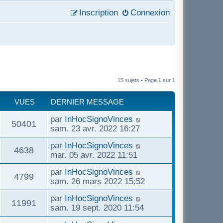
Inscription
Connexion
15 sujets • Page
1
sur
1
VUES
DERNIER MESSAGE
D
par
InHocSignoVinces
V
50401
e
sam. 23 avr. 2022 16:27
r
u
D
par
InHocSignoVinces
n
V
4638
e
mar. 05 avr. 2022 11:51
i
e
r
e
u
D
par
InHocSignoVinces
n
r
V
4799
e
s
sam. 26 mars 2022 15:52
i
m
e
r
e
e
u
D
par
InHocSignoVinces
n
r
V
11991
s
e
s
sam. 19 sept. 2020 11:54
i
m
s
e
r
e
e
u
a