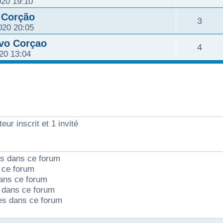
020 19:10
e
p
s
é
 Corção
n
R
3
s
o
020 20:05
e
p
s
é
avo Corçao
n
R
4
s
o
020 13:04
e
p
s
é
n
s
o
e
p
s
n
s
o
e
s
eur inscrit et 1 invité
n
s
e
s
s
ts dans ce forum
e
 ce forum
ans ce forum
s
dans ce forum
tes dans ce forum