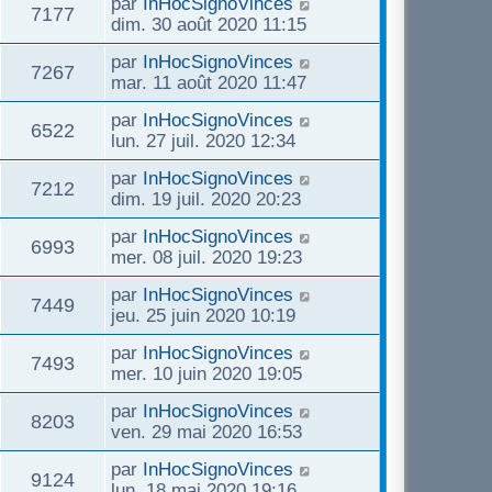
D
par
InHocSignoVinces
n
r
V
7177
s
g
e
s
dim. 30 août 2020 11:15
i
m
s
e
e
r
e
e
u
a
D
par
InHocSignoVinces
n
r
V
7267
s
g
e
s
mar. 11 août 2020 11:47
i
m
s
e
e
r
e
e
u
a
D
par
InHocSignoVinces
n
r
V
6522
s
g
e
s
lun. 27 juil. 2020 12:34
i
m
s
e
e
r
e
e
u
a
D
par
InHocSignoVinces
n
r
V
7212
s
g
e
s
dim. 19 juil. 2020 20:23
i
m
s
e
e
r
e
e
u
a
D
par
InHocSignoVinces
n
r
V
6993
s
g
e
s
mer. 08 juil. 2020 19:23
i
m
s
e
e
r
e
e
u
a
D
par
InHocSignoVinces
n
r
V
7449
s
g
e
s
jeu. 25 juin 2020 10:19
i
m
s
e
e
r
e
e
u
a
D
par
InHocSignoVinces
n
r
V
7493
s
g
e
s
mer. 10 juin 2020 19:05
i
m
s
e
e
r
e
e
u
a
D
par
InHocSignoVinces
n
r
V
8203
s
g
e
s
ven. 29 mai 2020 16:53
i
m
s
e
e
r
e
e
u
a
D
par
InHocSignoVinces
n
r
V
9124
s
g
e
s
lun. 18 mai 2020 19:16