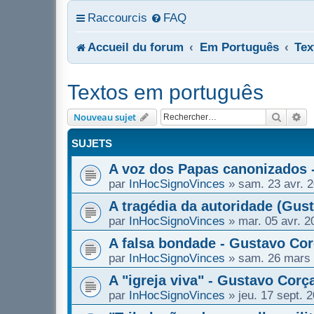
Raccourcis
FAQ
Accueil du forum
Em Português
Tex
Textos em português
Recher
Re
Nouveau sujet
SUJETS
A voz dos Papas canonizados 
par
InHocSignoVinces
»
sam. 23 avr. 
A tragédia da autoridade (Gus
par
InHocSignoVinces
»
mar. 05 avr. 2
A falsa bondade - Gustavo Cor
par
InHocSignoVinces
»
sam. 26 mars 
A "igreja viva" - Gustavo Corç
par
InHocSignoVinces
»
jeu. 17 sept. 