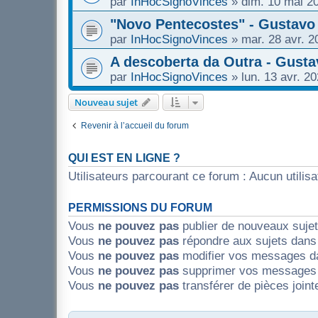
par
InHocSignoVinces
»
dim. 10 mai 2
"Novo Pentecostes" - Gustavo
par
InHocSignoVinces
»
mar. 28 avr. 2
A descoberta da Outra - Gust
par
InHocSignoVinces
»
lun. 13 avr. 2
Nouveau sujet
Revenir à l’accueil du forum
QUI EST EN LIGNE ?
Utilisateurs parcourant ce forum : Aucun utilisat
PERMISSIONS DU FORUM
Vous
ne pouvez pas
publier de nouveaux suje
Vous
ne pouvez pas
répondre aux sujets dans
Vous
ne pouvez pas
modifier vos messages d
Vous
ne pouvez pas
supprimer vos messages 
Vous
ne pouvez pas
transférer de pièces join