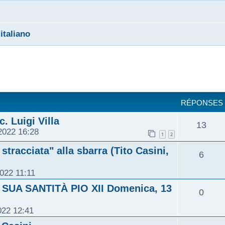
 italiano
cher
cherche avancée
RÉPONSES
 Luigi Villa
13
2022 16:28
1
2
tracciata" alla sbarra (Tito Casini,
6
2022 11:11
SUA SANTITÀ PIO XII Domenica, 13
0
022 12:41