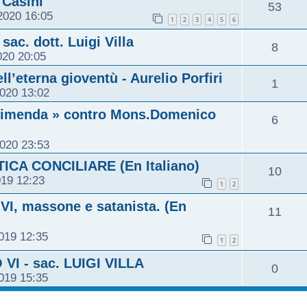
 Casini
53
2020 16:05
1
2
3
4
5
6
ac. dott. Luigi Villa
8
020 20:05
l’eterna gioventù - Aurelio Porfiri
1
2020 13:02
reprimenda » contro Mons.Domenico
6
2020 23:53
CA CONCILIARE (En Italiano)
10
019 12:23
1
2
VI, massone e satanista. (En
11
2019 12:35
1
2
VI - sac. LUIGI VILLA
0
2019 15:35