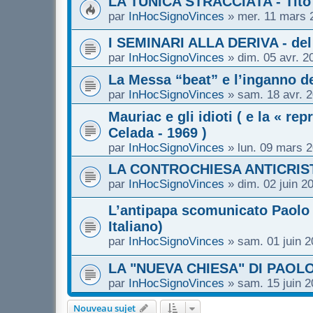
LA TUNICA STRACCIATA - Tito
par
InHocSignoVinces
»
mer. 11 mars 
I SEMINARI ALLA DERIVA - del s
par
InHocSignoVinces
»
dim. 05 avr. 2
La Messa “beat” e l’inganno del
par
InHocSignoVinces
»
sam. 18 avr. 
Mauriac e gli idioti ( e la « 
Celada - 1969 )
par
InHocSignoVinces
»
lun. 09 mars 
LA CONTROCHIESA ANTICRISTI
par
InHocSignoVinces
»
dim. 02 juin 2
L’antipapa scomunicato Paolo 
Italiano)
par
InHocSignoVinces
»
sam. 01 juin 
LA "NUEVA CHIESA" DI PAOLO 
par
InHocSignoVinces
»
sam. 15 juin 
Nouveau sujet