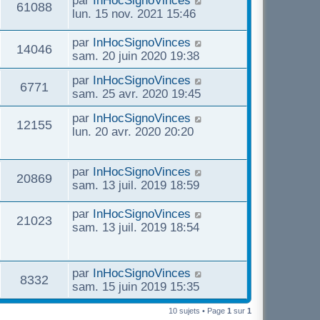
par
InHocSignoVinces
61088
lun. 15 nov. 2021 15:46
par
InHocSignoVinces
14046
sam. 20 juin 2020 19:38
par
InHocSignoVinces
6771
sam. 25 avr. 2020 19:45
par
InHocSignoVinces
12155
lun. 20 avr. 2020 20:20
par
InHocSignoVinces
20869
sam. 13 juil. 2019 18:59
par
InHocSignoVinces
21023
sam. 13 juil. 2019 18:54
par
InHocSignoVinces
8332
sam. 15 juin 2019 15:35
10 sujets • Page
1
sur
1