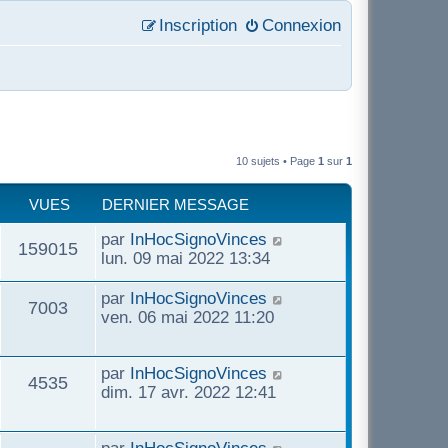
Inscription
Connexion
10 sujets • Page
1
sur
1
VUES
DERNIER MESSAGE
par
InHocSignoVinces
159015
lun. 09 mai 2022 13:34
par
InHocSignoVinces
7003
ven. 06 mai 2022 11:20
par
InHocSignoVinces
4535
dim. 17 avr. 2022 12:41