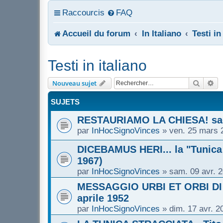
Raccourcis
FAQ
Accueil du forum
In Italiano
Testi in
Testi in italiano
Recher
Re
Nouveau sujet
SUJETS
RESTAURIAMO LA CHIESA! sac.
par
InHocSignoVinces
»
ven. 25 mars 
DICEBAMUS HERI... la "Tunica s
1967)
par
InHocSignoVinces
»
sam. 09 avr. 
MESSAGGIO URBI ET ORBI DI 
aprile 1952
par
InHocSignoVinces
»
dim. 17 avr. 2